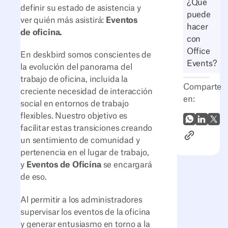
¿Qué
definir su estado de asistencia y
puede
ver quién más asistirá:
Eventos
hacer
de oficina.
con
Office
En deskbird somos conscientes de
Events?
la evolución del panorama del
trabajo de oficina, incluida la
Comparte
creciente necesidad de interacción
en:
social en entornos de trabajo
flexibles. Nuestro objetivo es
WhatsApp
LinkedI
X (Tw
facilitar estas transiciones creando
Enlace al ar
un sentimiento de comunidad y
pertenencia en el lugar de trabajo,
y
Eventos de Oficina
se encargará
de eso.
Al permitir a los administradores
supervisar los eventos de la oficina
y generar entusiasmo en torno a la