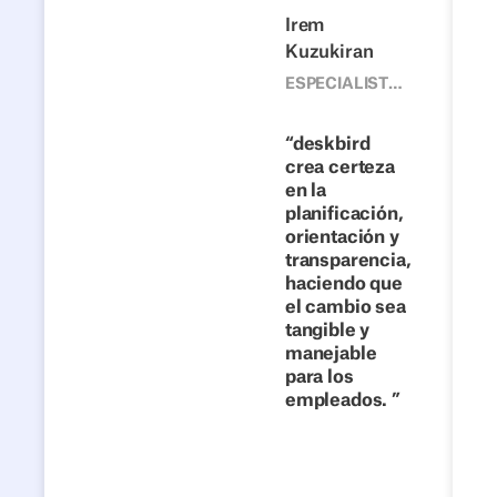
Anterior
Siguiente
Irem
Kuzukiran
1500
Desde
ESPECIALISTA,
EQUIPO DE
escritorios
DESARROLLO
fijos hasta
deskbird
CORPORATIVO,
crea certeza
colaboración
4FLOW
en la
flexible:
planificación,
cómo 4flow
orientación y
hace del
transparencia,
haciendo que
trabajo
el cambio sea
híbrido un
tangible y
éxito con
manejable
deskbird
para los
empleados.
Lee la
historia