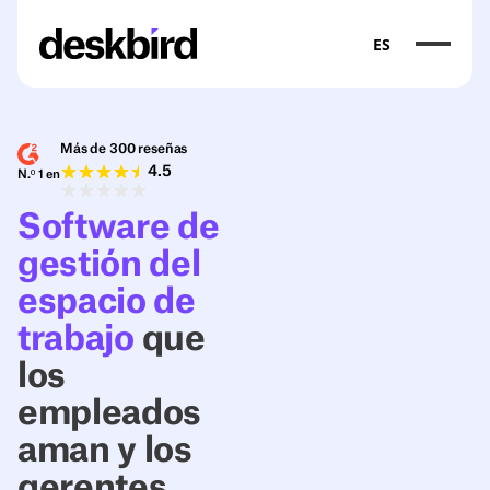
ES
Más de 300 reseñas
4.5
N.º 1 en
Software de
gestión del
espacio de
trabajo
que
los
empleados
aman y los
gerentes