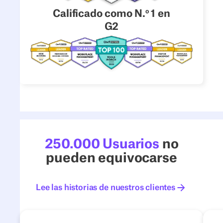
Calificado como N.º 1 en
G2
250.000 Usuarios
no
pueden equivocarse
Lee las historias de nuestros clientes
Lee las historias de nuestros c
4flow
Next