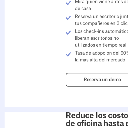
Mira quién viene antes de
de casa
Reserva un escritorio jun
tus compañeros en 2 clic
Los check-ins automátic
liberan escritorios no
utilizados en tiempo real
Tasa de adopción del 9
la más alta del mercado
Reserva un
Reserva un demo
Reduce los cost
de oficina hasta 