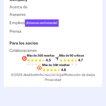
Acerca de
Asesores
Empleos
¡Estamos contratando!
Prensa
Para los socios
Colaboraciones
Más de 300 reseñas
Más de 90 críticas
Valoraciones G2
Valoraciones Capter
4.5
4.7
Más de 300 reseñas
Valoraciones Sourceforge
4.6
©
2026
deskbird
Información legal
Protección de datos
Privacidad