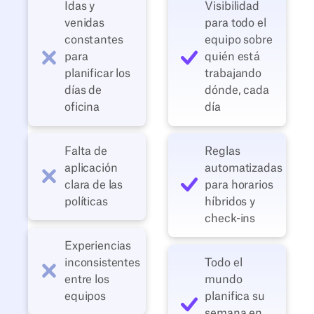
Idas y
Visibilidad
venidas
para todo el
constantes
equipo sobre
para
quién está
planificar los
trabajando
días de
dónde, cada
oficina
día
Falta de
Reglas
aplicación
automatizadas
clara de las
para horarios
políticas
híbridos y
check-ins
Experiencias
inconsistentes
Todo el
entre los
mundo
equipos
planifica su
semana en