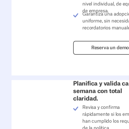
nivel individual, de eq
de empresa.
Garantiza una adopci
uniforme, sin necesid
recordatorios manual
Reserva
Reserva un dem
Planifica y valida c
semana con total
claridad.
Revisa y confirma
rápidamente si los e
han cumplido los requ
de la política.