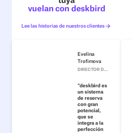
tuya
vuelan con deskbird
Lee las historias de nuestros clientes
Lee las historias de nuestros c
Nexters
GRU
Anterior
Siguiente
Evelina
Trofimova
DIRECTOR DE
OFICINA,
NEXTERS
700+
deskbird es
Cuando
un sistema
de reserva
las
con gran
soluciones
potencial,
internas
que se
ya no
integra a la
perfección
escalan: