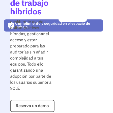
de trabajo
híbridos
deskbird te ayuda a
Cumplimiento y seguridad en el espacio de
trabajo
aplicar políticas
híbridas, gestionar el
acceso y estar
preparado para las
auditorías sin añadir
complejidad a tus
equipos. Todo ello
garantizando una
adopción por parte de
los usuarios superior al
90%.
Reserva un demo
Reserva un demo