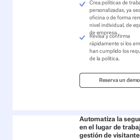
Crea políticas de trab
personalizadas, ya sea
oficina o de forma re
nivel individual, de eq
de empresa.
Revisa y confirma
rápidamente si los e
han cumplido los requ
de la política.
Reserva
Reserva un dem
Automatiza la segu
en el lugar de trabaj
gestión de visitant