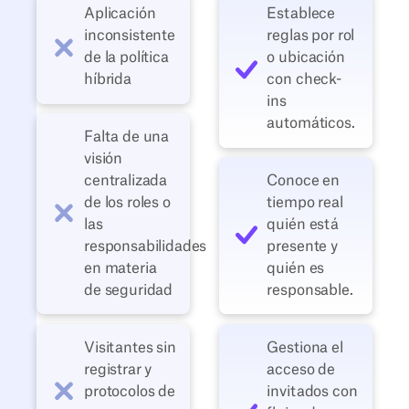
Aplicación
Establece
inconsistente
reglas por rol
de la política
o ubicación
híbrida
con check-
ins
automáticos.
Falta de una
visión
centralizada
Conoce en
de los roles o
tiempo real
las
quién está
responsabilidades
presente y
en materia
quién es
de seguridad
responsable.
Visitantes sin
Gestiona el
registrar y
acceso de
protocolos de
invitados con