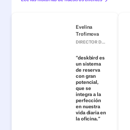
Nexters
GRU
Anterior
Siguiente
Evelina
Trofimova
DIRECTOR DE
OFICINA,
NEXTERS
700+
deskbird es
Cuando
un sistema
de reserva
las
con gran
soluciones
potencial,
internas
que se
ya no
integra a la
perfección
escalan:
en nuestra
Nexters
vida diaria en
la oficina.
Lee la
historia