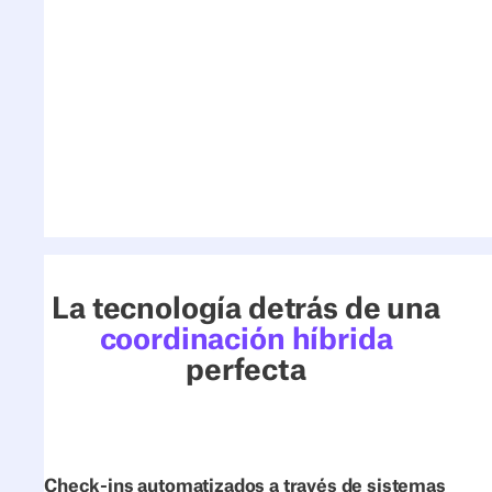
Exporta registros para auditorías y
revisiones
Accede y exporta datos sobre reservas,
asistencia y visitantes para garantizar el
cumplimiento normativo.
La tecnología detrás de una
coordinación híbrida
perfecta
Check-ins automatizados a través de sistemas