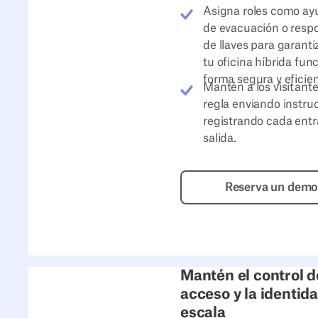
Asigna roles como ay
de evacuación o resp
de llaves para garanti
tu oficina híbrida fun
forma segura y eficien
Mantén a los visitant
regla enviando instru
registrando cada entr
salida.
Reserva
Reserva un dem
Mantén el control d
acceso y la identid
escala