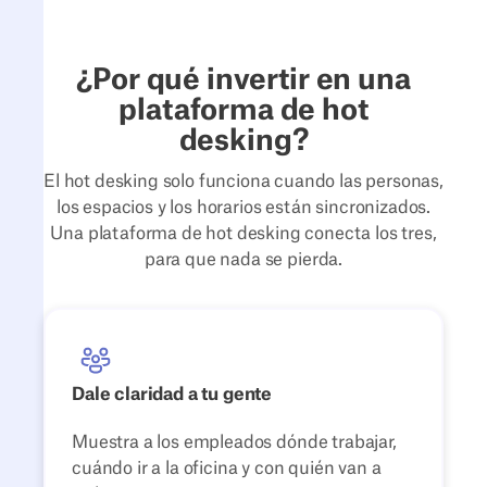
qué la
justas,
lanzamiento
trabajo
UX es
utilizar
y el
adecuados
importante
analíticas
perfeccionamiento
para un
¿Por qué invertir en una
para la
y
continuo.
espacio
plataforma de hot
adopción
mantener
flexible e
desking?
por
a los
intuitivo.
parte de
empleados
El hot desking solo funciona cuando las personas,
los
apoyados
los espacios y los horarios están sincronizados.
empleados.
durante
Una plataforma de hot desking conecta los tres,
la
para que nada se pierda.
transición.
Dale claridad a tu gente
Muestra a los empleados dónde trabajar,
cuándo ir a la oficina y con quién van a