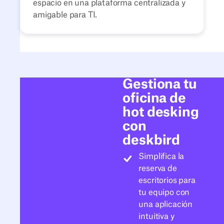
espacio en una plataforma centralizada y
amigable para TI.
Gestiona tu
oficina de
hot desking
con
deskbird
Simplifica la
reserva de
escritorios para
tu equipo con
una aplicación
intuitiva y