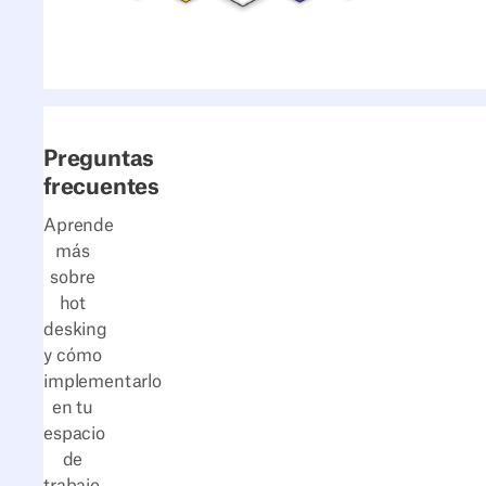
Preguntas
frecuentes
¿Cuál es la diferencia
entre hot desking y desk
Aprende
hoteling?
más
sobre
hot
desking
y cómo
implementarlo
en tu
espacio
de