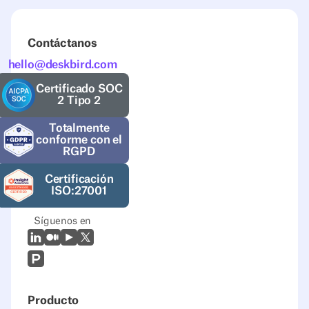
Contáctanos
hello@deskbird.com
Certificado SOC
2 Tipo 2
Totalmente
conforme con el
RGPD
Certificación
ISO:27001
Síguenos en
LinkedIn
Mediano
Youtube
X (Twitter)
Prodcut Hunt
Producto