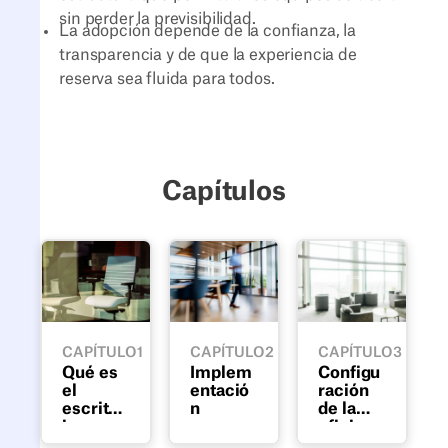
sin perder la previsibilidad.
La adopción depende de la confianza, la
transparencia y de que la experiencia de
reserva sea fluida para todos.
Capítulos
Qué es el escritorio compartido
Implementación
Configuración
CAPÍTULO
1
CAPÍTULO
2
CAPÍTULO
3
Qué es
Implem
Configu
el
entació
ración
escritor
n
de la
io
oficina
Aprende
Una guía
Cómo
compart