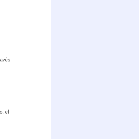
ravés
, el