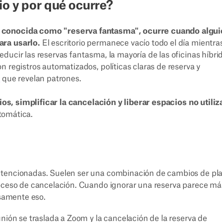
io y por qué ocurre?
n conocida como "reserva fantasma", ocurre cuando algu
ara usarlo.
El escritorio permanece vacío todo el día mientras
ducir las reservas fantasma, la mayoría de las oficinas híbri
n registros automatizados, políticas claras de reserva y
s
que revelan patrones.
rios, simplificar la cancelación y liberar espacios no utili
tomática.
ntencionadas. Suelen ser una combinación de cambios de pl
roceso de cancelación. Cuando ignorar una reserva parece má
isamente eso.
ión se traslada a Zoom y la cancelación de la reserva de