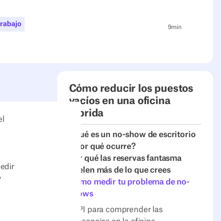
trabajo
9
min
Cómo reducir los puestos
vacíos en una oficina
a
híbrida
el
¿Qué es un no-show de escritorio
y por qué ocurre?
Por qué las reservas fantasma
edir
duelen más de lo que crees
y
Cómo medir tu problema de no-
shows
KPI para comprender las