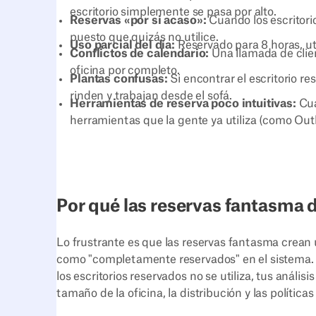
escritorio simplemente se pasa por alto.
Reservas «por si acaso»:
Cuando los escritori
puesto que quizás no utilice.
Uso parcial del día:
Reservado para 8 horas, ut
Conflictos de calendario:
Una llamada de clien
oficina por completo.
Plantas confusas:
Si encontrar el escritorio r
rinden y trabajan desde el sofá.
Herramientas de reserva poco intuitivas:
Cua
herramientas que la gente ya utiliza (como Out
Por qué las reservas fantasma 
Lo frustrante es que las reservas fantasma crean 
como "completamente reservados" en el sistema. Tu
los escritorios reservados no se utiliza, tus análi
tamaño de la oficina, la distribución y las políticas