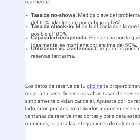
realmente:
Tasa de no-shows.
Medida clave del problema 
del 10%, idealmente por debajo del 5%.
Tasa de check-in.
Mide la eficacia con la que
posible al 100%.
Capacidad recuperada.
Frecuencia con la que
Idealmente, se mantiene por encima del 50%.
Utilización vs. asistencia:
Compara los puesto
reservas fantasma.
Los datos de reserva de tu
oficina
te proporcionará
mejor a tu caso. Si observas altas tasas de no-sh
simplemente olvidan cancelar. Apuesta por los reco
lado, si los puestos no utilizados aparecen reser
ventanas de reserva más cortas y considera esta
reuniones, prioriza las integraciones de calendari