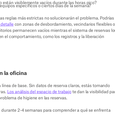
 están visiblemente vacíos durante las horas pico?
quipos específicos o ciertos días de la semana?
 las reglas más estrictas no solucionarán el problema. Podrías
 detalle
con zonas de desbordamiento, vecindarios flexibles 
ritorios permanecen vacíos mientras el sistema de reservas lo
 el comportamiento, como los registros y la liberación
 la oficina
 línea de base. Sin datos de reserva claros, estás tomando
ras.
Los análisis del espacio de trabajo
te dan la visibilidad pa
roblema de higiene en las reservas.
ve durante 2-4 semanas para comprender a qué se enfrenta