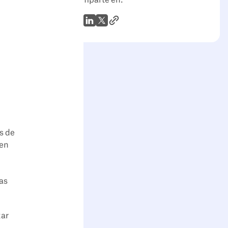
Enlace al artículo
WhatsApp
LinkedIn
X (Twitter)
s de
 en
as
tar