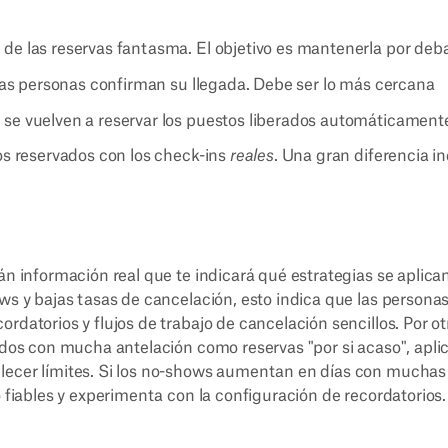
de las reservas fantasma. El objetivo es mantenerla por deb
 las personas confirman su llegada. Debe ser lo más cercana
 se vuelven a reservar los puestos liberados automáticament
s reservados con los check-ins
reales
. Una gran diferencia i
n información real que te indicará qué estrategias se aplica
ows y bajas tasas de cancelación, esto indica que las persona
rdatorios y flujos de trabajo de cancelación sencillos. Por ot
vados con mucha antelación como reservas "por si acaso", apli
blecer límites. Si los no-shows aumentan en días con muchas
o fiables y experimenta con la configuración de recordatorios.