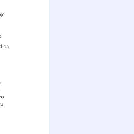
ajo
e.
ndica
n
s
ro
ca