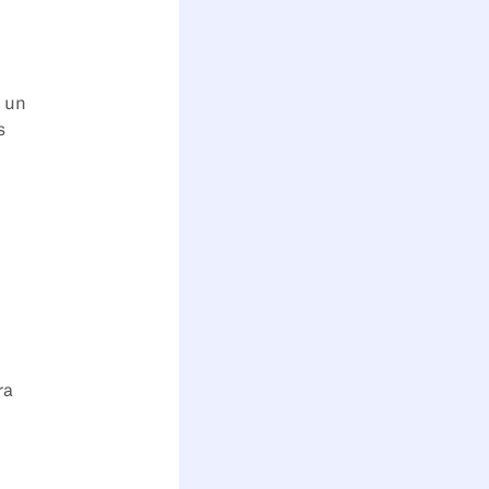
o un
s
ra