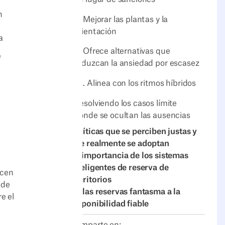
n
8. Mejorar las plantas y la
orientación
a
9. Ofrece alternativas que
e
reduzcan la ansiedad por escasez
10. Alinea con los ritmos híbridos
Resolviendo los casos límite
donde se ocultan las ausencias
Políticas que se perciben justas y
que realmente se adoptan
La importancia de los sistemas
inteligentes de reserva de
ecen
escritorios
 de
De las reservas fantasma a la
e el
disponibilidad fiable
Comparte en: