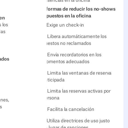
ausencias en la oficina
10 formas de reducir los no-shows
de puestos en la oficina
ien
 los
1. Exige un check-in
das
2. Libera automáticamente los
puestos no reclamados
3. Envía recordatorios en los
zados
momentos adecuados
4. Limita las ventanas de reserva
anticipada
5. Limita las reservas activas por
persona
anes,
s
6. Facilita la cancelación
7. Utiliza directrices de uso justo
en lugar de sanciones