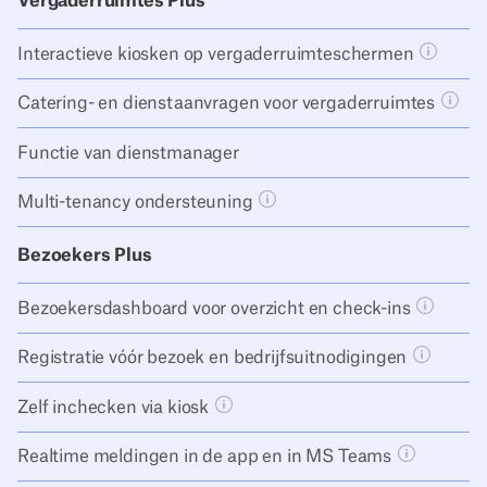
Vergaderruimtes Plus
Interactieve kiosken op vergaderruimteschermen
Tooltip
Catering- en dienstaanvragen voor vergaderruimtes
Toolt
Functie van dienstmanager
Multi-tenancy ondersteuning
Tooltip knop openen
Bezoekers Plus
Bezoekersdashboard voor overzicht en check-ins
Tooltip
Registratie vóór bezoek en bedrijfsuitnodigingen
Tooltip 
Zelf inchecken via kiosk
Tooltip knop openen
Realtime meldingen in de app en in MS Teams
Tooltip kn