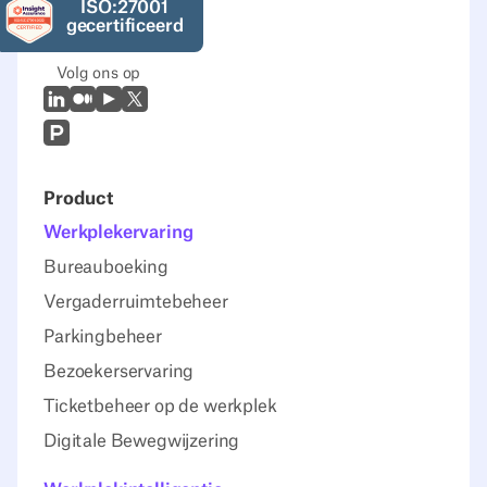
ISO:27001
gecertificeerd
Volg ons op
LinkedIn
Medium
Youtube
X (Twitter)
Prodcut Hunt
Product
Werkplekervaring
Bureauboeking
Vergaderruimtebeheer
Parkingbeheer
Bezoekerservaring
Ticketbeheer op de werkplek
Digitale Bewegwijzering