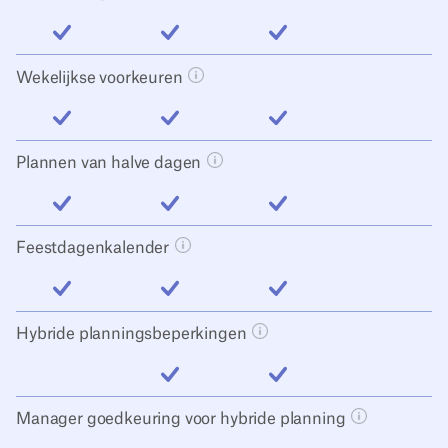
inbegrepen
inbegrepen
inbegrepen
Wekelijkse voorkeuren
Tooltip knop openen
inbegrepen
inbegrepen
inbegrepen
Plannen van halve dagen
Tooltip knop openen
inbegrepen
inbegrepen
inbegrepen
Feestdagenkalender
Tooltip knop openen
inbegrepen
inbegrepen
inbegrepen
Hybride planningsbeperkingen
Tooltip knop openen
inbegrepen
inbegrepen
Manager goedkeuring voor hybride planning
Tooltip kno