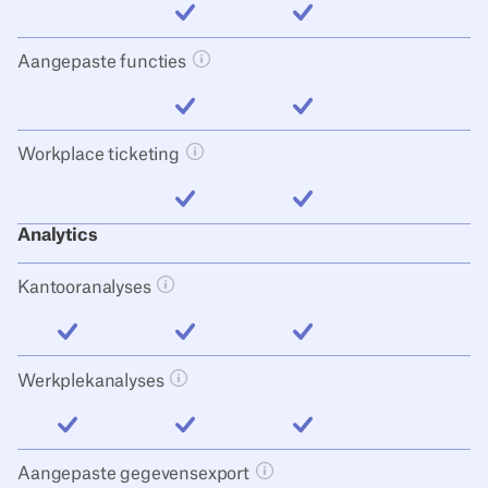
inbegrepen
inbegrepen
Aangepaste functies
Tooltip knop openen
inbegrepen
inbegrepen
Workplace ticketing
Tooltip knop openen
inbegrepen
inbegrepen
Analytics
Kantooranalyses
Tooltip knop openen
inbegrepen
inbegrepen
inbegrepen
Werkplekanalyses
Tooltip knop openen
inbegrepen
inbegrepen
inbegrepen
Aangepaste gegevensexport
Tooltip knop openen