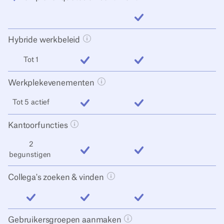
inbegrepen
Hybride werkbeleid
Tooltip knop openen
Tot 1
inbegrepen
inbegrepen
Werkplekevenementen
Tooltip knop openen
Tot 5 actief
inbegrepen
inbegrepen
Kantoorfuncties
Tooltip knop openen
2
begunstigen
inbegrepen
inbegrepen
Collega's zoeken & vinden
Tooltip knop openen
inbegrepen
inbegrepen
inbegrepen
Gebruikersgroepen aanmaken
Tooltip knop openen