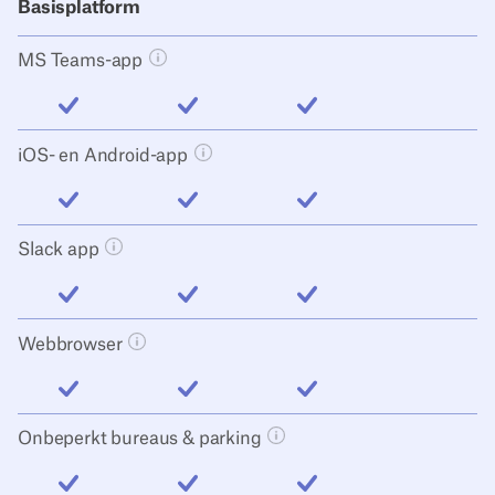
Basisplatform
MS Teams-app
Tooltip knop openen
inbegrepen
inbegrepen
inbegrepen
iOS- en Android-app
Tooltip knop openen
inbegrepen
inbegrepen
inbegrepen
Slack app
Tooltip knop openen
inbegrepen
inbegrepen
inbegrepen
Webbrowser
Tooltip knop openen
inbegrepen
inbegrepen
inbegrepen
Onbeperkt bureaus & parking
Tooltip knop openen