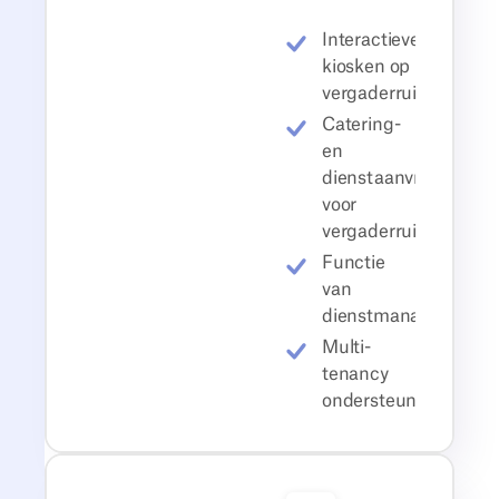
Interactieve
kiosken op
vergaderruimtesche
Catering-
en
dienstaanvragen
voor
vergaderruimtes
Functie
van
dienstmanager
Multi-
tenancy
ondersteuning