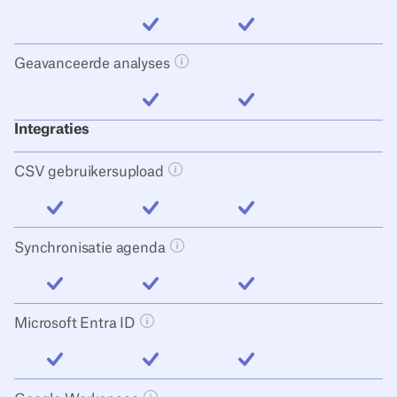
inbegrepen
inbegrepen
Geavanceerde analyses
Tooltip knop openen
inbegrepen
inbegrepen
Integraties
CSV gebruikersupload
Tooltip knop openen
inbegrepen
inbegrepen
inbegrepen
Synchronisatie agenda
Tooltip knop openen
inbegrepen
inbegrepen
inbegrepen
Microsoft Entra ID
Tooltip knop openen
inbegrepen
inbegrepen
inbegrepen