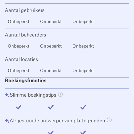
inbegrepen
inbegrepen
inbegrepen
Aantal gebruikers
Onbeperkt
Onbeperkt
Onbeperkt
Aantal beheerders
Onbeperkt
Onbeperkt
Onbeperkt
Aantal locaties
Onbeperkt
Onbeperkt
Onbeperkt
Boekingsfuncties
Slimme boekingstips
Tooltip knop openen
inbegrepen
inbegrepen
inbegrepen
AI-gestuurde ontwerper van plattegronden
Tooltip kno