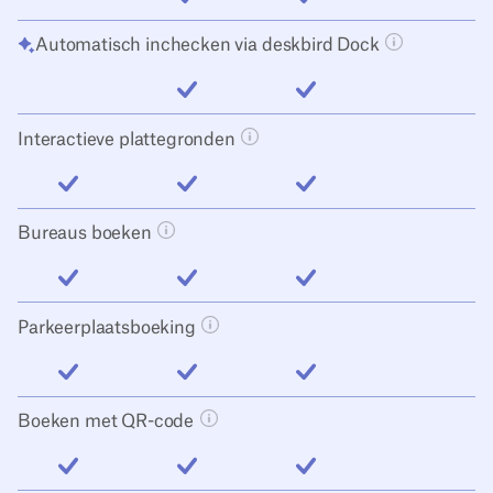
inbegrepen
inbegrepen
Automatisch inchecken via deskbird Dock
Tooltip knop
inbegrepen
inbegrepen
Interactieve plattegronden
Tooltip knop openen
inbegrepen
inbegrepen
inbegrepen
Bureaus boeken
Tooltip knop openen
inbegrepen
inbegrepen
inbegrepen
Parkeerplaatsboeking
Tooltip knop openen
inbegrepen
inbegrepen
inbegrepen
Boeken met QR-code
Tooltip knop openen
inbegrepen
inbegrepen
inbegrepen