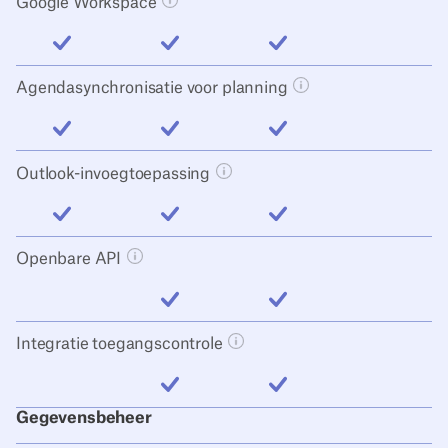
Google Workspace
Tooltip knop openen
inbegrepen
inbegrepen
inbegrepen
Agendasynchronisatie voor planning
Tooltip knop openen
inbegrepen
inbegrepen
inbegrepen
Outlook-invoegtoepassing
Tooltip knop openen
inbegrepen
inbegrepen
inbegrepen
Openbare API
Tooltip knop openen
inbegrepen
inbegrepen
Integratie toegangscontrole
Tooltip knop openen
inbegrepen
inbegrepen
Gegevensbeheer