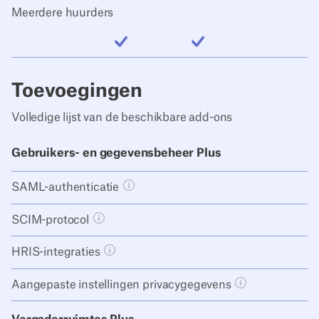
Meerdere huurders
inbegrepen
inbegrepen
Toevoegingen
Volledige lijst van de beschikbare add-ons
Gebruikers- en gegevensbeheer Plus
SAML-authenticatie
Tooltip knop openen
SCIM-protocol
Tooltip knop openen
HRIS-integraties
Tooltip knop openen
Aangepaste instellingen privacygegevens
Tooltip knop o