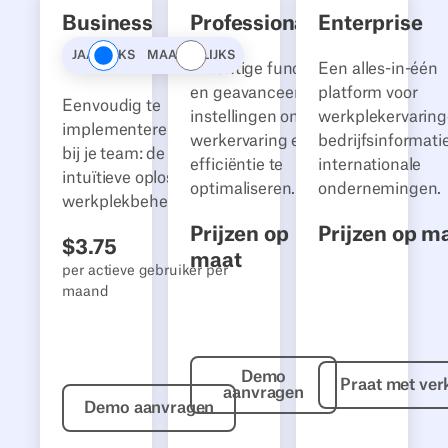
Business
Professional
Enterprise
Betalingsplannen
JAARLIJKS
MAANDELIJKS
Krachtige functies
Een alles-in-één
en geavanceerde
platform voor
Eenvoudig te
instellingen om de
werkplekervaring
implementeren, geliefd
werkervaring en
bedrijfsinformati
bij je team: de meest
efficiëntie te
internationale
intuïtieve oplossing voor
optimaliseren.
ondernemingen.
werkplekbeheer.
Prijzen op
Prijzen op m
$
3.75
maat
per actieve gebruiker per
maand
Demo aanvragen
Praa
Demo
Praat met ve
aanvragen
Demo aanvragen
Demo aanvragen