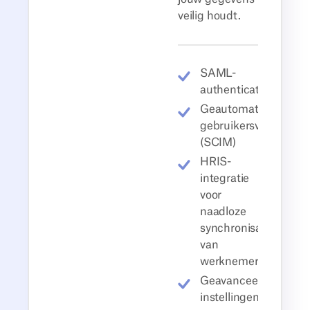
veilig houdt.
SAML-
authenticatie
Geautomatiseerde
gebruikersvoorzienin
(SCIM)
HRIS-
integratie
voor
naadloze
synchronisatie
van
werknemers
Geavanceerde
instellingen