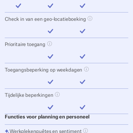
inbegrepen
inbegrepen
inbegrepen
Check in van een geo-locatieboeking
Tooltip knop opene
inbegrepen
inbegrepen
Prioritaire toegang
Tooltip knop openen
inbegrepen
inbegrepen
Toegangsbeperking op weekdagen
Tooltip knop openen
inbegrepen
inbegrepen
Tijdelijke beperkingen
Tooltip knop openen
inbegrepen
inbegrepen
Functies voor planning en personeel
Werkplekenquêtes en sentiment
Tooltip knop openen