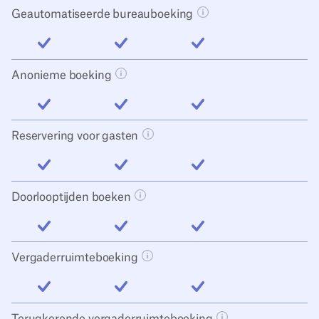
Geautomatiseerde bureauboeking
Tooltip knop openen
inbegrepen
inbegrepen
inbegrepen
Anonieme boeking
Tooltip knop openen
inbegrepen
inbegrepen
inbegrepen
Reservering voor gasten
Tooltip knop openen
inbegrepen
inbegrepen
inbegrepen
Doorlooptijden boeken
Tooltip knop openen
inbegrepen
inbegrepen
inbegrepen
Vergaderruimteboeking
Tooltip knop openen
inbegrepen
inbegrepen
inbegrepen
Terugkerende vergaderruimteboeking
Tooltip knop open