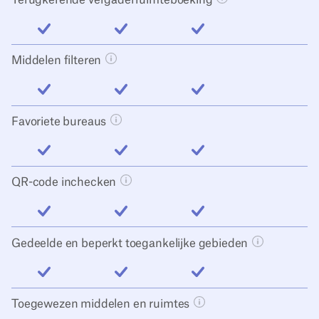
inbegrepen
inbegrepen
inbegrepen
Middelen filteren
Tooltip knop openen
inbegrepen
inbegrepen
inbegrepen
Favoriete bureaus
Tooltip knop openen
inbegrepen
inbegrepen
inbegrepen
QR-code inchecken
Tooltip knop openen
inbegrepen
inbegrepen
inbegrepen
Gedeelde en beperkt toegankelijke gebieden
Tooltip kno
inbegrepen
inbegrepen
inbegrepen
Toegewezen middelen en ruimtes
Tooltip knop openen