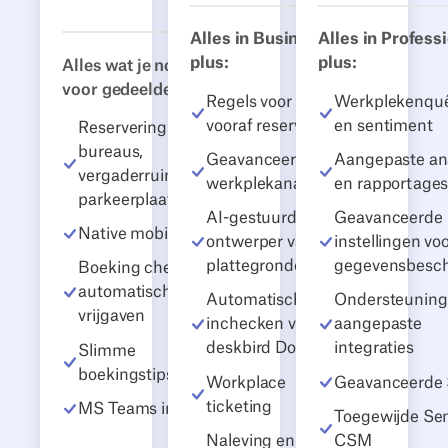
Alles in Business,
Alles in Professi
plus:
plus:
Alles wat je nodig hebt
voor gedeelde bureaus:
Regels voor het
Werkplekenqu
vooraf reserveren
en sentiment
Reservering van
bureaus,
Geavanceerde
Aangepaste an
vergaderruimtes en
werkplekanalyse
en rapportage
parkeerplaatsen
AI-gestuurde
Geavanceerde
Native mobiele apps
ontwerper van
instellingen vo
plattegronden
gegevensbesc
Boeking check-ins en
automatische
Automatisch
Ondersteuning
vrijgaven
inchecken via
aangepaste
deskbird Dock
integraties
Slimme
boekingstips
Workplace
Geavanceerde 
ticketing
MS Teams integratie
Toegewijde Sen
Naleving en
CSM