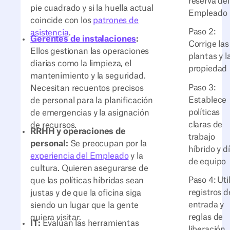
reserva del
pie cuadrado y si la huella actual
Empleado
coincide con los
patrones de
Paso 2:
asistencia
.
Gerentes de instalaciones
:
Corrige las
Ellos gestionan las operaciones
plantas y l
diarias como la limpieza, el
propiedad
mantenimiento y la seguridad.
Paso 3:
Necesitan recuentos precisos
Establece
de personal para la planificación
políticas
de emergencias y la asignación
claras de
de recursos.
RRHH y operaciones de
trabajo
personal:
Se preocupan por la
híbrido y d
experiencia del Empleado
y la
de equipo
cultura. Quieren asegurarse de
Paso 4: Uti
que las políticas híbridas sean
registros d
justas y de que la oficina siga
entrada y
siendo un lugar que la gente
reglas de
quiera visitar.
IT:
Evalúan las herramientas
liberación