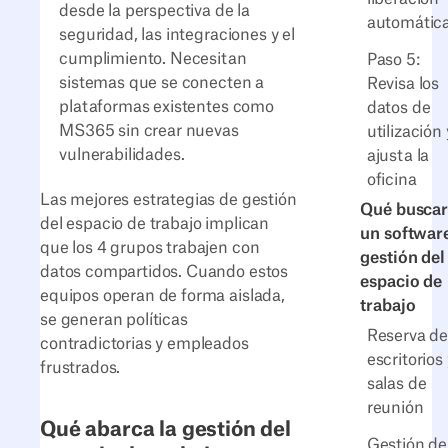
desde la perspectiva de la
automátic
seguridad, las integraciones y el
cumplimiento. Necesitan
Paso 5:
sistemas que se conecten a
Revisa los
plataformas existentes como
datos de
MS365 sin crear nuevas
utilización 
vulnerabilidades.
ajusta la
oficina
Las mejores estrategias de gestión
Qué buscar
del espacio de trabajo implican
un softwar
que los 4 grupos trabajen con
gestión del
datos compartidos. Cuando estos
espacio de
equipos operan de forma aislada,
trabajo
se generan políticas
Reserva d
contradictorias y empleados
escritorios 
frustrados.
salas de
reunión
Qué abarca la gestión del
Gestión de