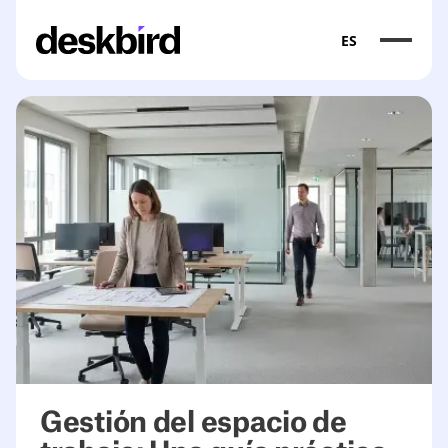
ES
<table><thead><tr><th>Capability</th><th>Why it matters<
Gestión del espacio de