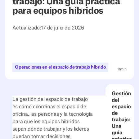
trabajo: Una guía práctica
para equipos híbridos
Actualizado:
17 de julio de 2026
Operaciones en el espacio de trabajo híbrido
11
min
Gestión
La gestión del espacio de trabajo
del
es cómo coordinas el espacio de
espacio
de
oficina, las personas y la tecnología
trabajo:
para que los equipos híbridos
Una
sepan dónde trabajar y los líderes
guía
puedan tomar decisiones