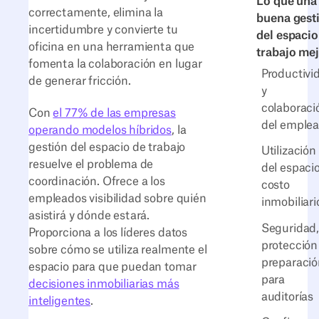
Lo que una
correctamente, elimina la
buena gest
incertidumbre y convierte tu
del espacio
oficina en una herramienta que
trabajo me
fomenta la colaboración en lugar
Productivi
de generar fricción.
y
colaboraci
Con
el 77% de las empresas
del emple
operando modelos híbridos
, la
gestión del espacio de trabajo
Utilización
resuelve el problema de
del espacio
coordinación. Ofrece a los
costo
empleados visibilidad sobre quién
inmobiliari
asistirá y dónde estará.
Seguridad
Proporciona a los líderes datos
protección
sobre cómo se utiliza realmente el
preparació
espacio para que puedan tomar
para
decisiones inmobiliarias más
auditorías
inteligentes
.