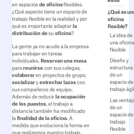
éxito
en espacios
de oficina
flexibles.
¿Qué aspecto tiene un espacio de
¿Qué es un
trabajo flexible en la realidad y por
oficina
qué es importante adaptar
la
flexible?
distribución de
su
oficina
?
La idea de
una oficin
La gente ya no acude a la empresa
flexible
para trabajar en tareas
Diseño y
individuales.
Reservan una mesa
estructura
para
reunirse
con sus colegas,
de un
colaborar
en proyectos de grupo,
espacio de
socializar
y
estrechar lazos
con
trabajo ági
sus compañeros de equipo.
Además de reducir
la ocupación
Las ventaj
de los puestos
, el trabajo a
de un
distancia también ha modificado
espacio de
la
finalidad de la oficina
. A
trabajo
medida que evoluciona la forma en
flexible
que realizamos nuestro trabajo,