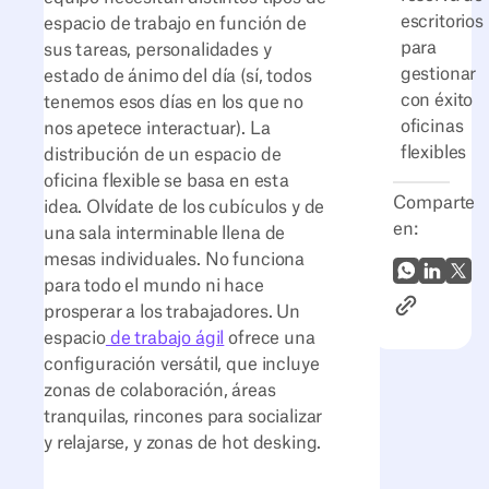
escritorios
espacio de trabajo en función de
para
sus tareas, personalidades y
gestionar
estado de ánimo del día (sí, todos
con éxito
tenemos esos días en los que no
oficinas
nos apetece interactuar). La
flexibles
distribución de un espacio de
oficina flexible se basa en esta
Comparte
idea. Olvídate de los cubículos y de
en:
una sala interminable llena de
mesas individuales. No funciona
WhatsApp
LinkedI
X (Tw
para todo el mundo ni hace
Enlace al ar
prosperar a los trabajadores. Un
espacio
de trabajo ágil
ofrece una
configuración versátil, que incluye
zonas de colaboración, áreas
tranquilas, rincones para socializar
y relajarse, y zonas de hot desking.