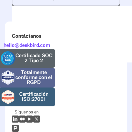
Contáctanos
hello@deskbird.com
Certificado SOC
2 Tipo 2
Totalmente
conforme con el
RGPD
Certificación
ISO:27001
Síguenos en
LinkedIn
Mediano
Youtube
X (Twitter)
Prodcut Hunt