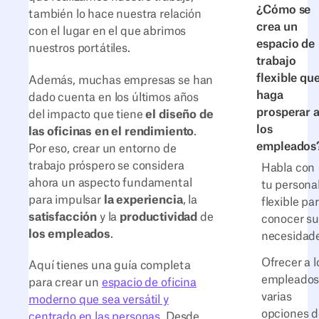
¿Cómo se
también lo hace nuestra relación
crea un
con el lugar en el que abrimos
espacio de
nuestros portátiles.
trabajo
flexible qu
Además, muchas empresas se han
haga
dado cuenta en los últimos años
prosperar 
del impacto que tiene
el diseño de
los
las oficinas en el rendimiento
.
empleados
Por eso, crear un entorno de
trabajo próspero se considera
Habla con
ahora un aspecto fundamental
tu persona
para impulsar
la experiencia
, la
flexible pa
satisfacción
y la
productividad
de
conocer su
los empleados
.
necesidad
Ofrecer a l
Aquí tienes una guía completa
empleado
para crear un
espacio de oficina
varias
moderno que sea versátil y
opciones d
centrado en las personas
. Desde