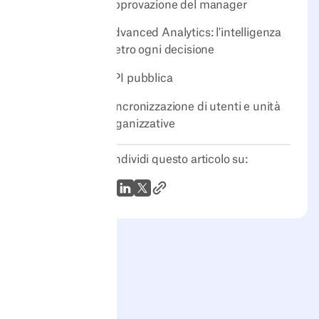
Approvazione del manager
Advanced Analytics: l'intelligenza
dietro ogni decisione
API pubblica
Sincronizzazione di utenti e unità
organizzative
Condividi questo articolo su:
Link all'articolo
WhatsApp
LinkedIn
X (Twitter)