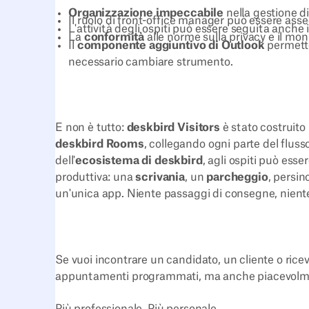
Organizzazione impeccabile
nella gestione di
Il ruolo di front-office manager può essere as
L'attività degli ospiti può essere seguita anche 
La
conformità
alle norme sulla privacy e il moni
Il
componente aggiuntivo di Outlook
permette
necessario cambiare strumento.
E non è tutto:
deskbird Visitors
è stato costruito
deskbird Rooms
, collegando ogni parte del flusso 
dell'
ecosistema di deskbird
, agli ospiti può ess
produttiva: una
scrivania
, un
parcheggio
, persi
un'unica app. Niente passaggi di consegne, niente 
Se vuoi incontrare un candidato, un cliente o ricev
appuntamenti programmati, ma anche
piacevolm