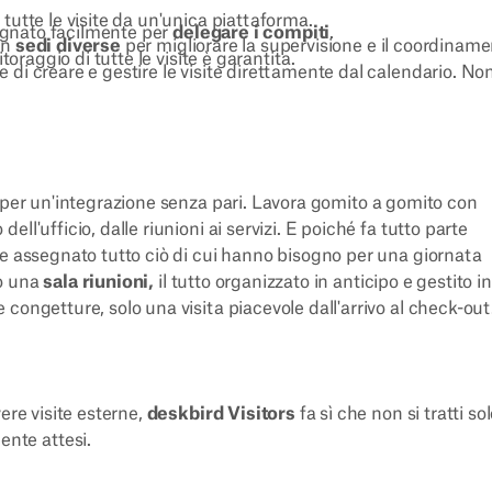
 tutte le visite da un'unica piattaforma.
segnato facilmente per
delegare i compiti
.
in
sedi diverse
per migliorare la supervisione e il coordiname
toraggio di tutte le visite è garantita.
 di creare e gestire le visite direttamente dal calendario. No
 per un'integrazione senza pari
.
Lavora gomito a gomito con
dell'ufficio, dalle riunioni ai servizi. E poiché fa tutto parte
ere assegnato tutto ciò di cui hanno bisogno per una giornata
no una
sala riunioni,
il tutto organizzato in anticipo e gestito in
congetture, solo una visita piacevole dall'arrivo al check-out
ere visite esterne,
deskbird Visitors
fa sì che non si tratti sol
ente attesi
.