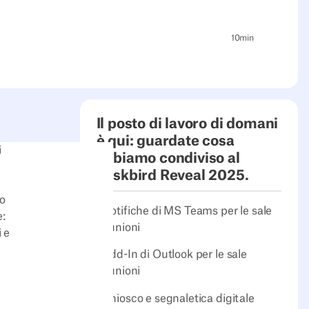
10
min
Il posto di lavoro di domani
è qui: guardate cosa
i
abbiamo condiviso al
deskbird Reveal 2025.
ro
Notifiche di MS Teams per le sale
e:
riunioni
 e
Add-In di Outlook per le sale
riunioni
Chiosco e segnaletica digitale