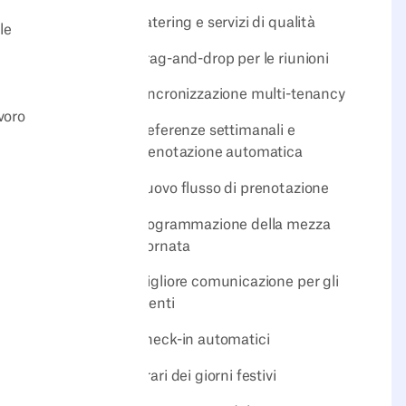
Catering e servizi di qualità
le
Drag-and-drop per le riunioni
Sincronizzazione multi-tenancy
voro
Preferenze settimanali e
prenotazione automatica
Nuovo flusso di prenotazione
Programmazione della mezza
giornata
Migliore comunicazione per gli
eventi
Check-in automatici
Orari dei giorni festivi