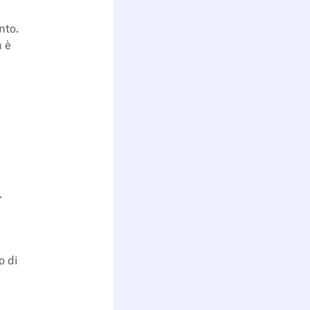
nto.
n è
.
o di