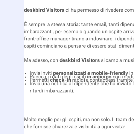
deskbird Visitors
ci ha permesso di rivedere comp
È sempre la stessa storia: tante email, tanti dipend
imbarazzanti, per esempio quando un ospite arriva
front-office manager tirano a indovinare, i dipende
ospiti cominciano a pensare di essere stati diment
Ma adesso, con
deskbird Visitors
si cambia music
Invia inviti
personalizzati e mobile-friendly
in
Raccogli i dati degli ospiti
in anticipo
con moduli
Permetti
check-in
rapidi e contactless tramite
Invia una notifica al dipendente che ha inviato l'
ritardi imbarazzanti.
Molto meglio per gli ospiti, ma non solo. Il team 
che fornisce chiarezza e visibilità a ogni visita: