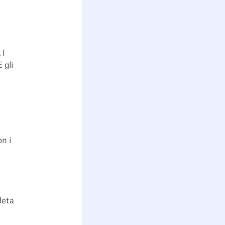
 I
 gli
on i
leta