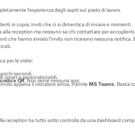
letamente l'esperienza degli ospiti sul posto di lavoro.
enti in copia, inviti che ci si dimentica di inviare e momenti
 alla reception ma nessuno sa chi contattare per accoglierlo.
nti che hanno inviato l'invito non ricevono nessuna notifica. E
icati.
a per le visite:
 pochi secondi.
 smart e personalizzabili.
codice QR
. Non serve nessuna app.
invito appena il visitatore arriva, tramite
MS Teams
. Basta c
della reception ha tutto sotto controllo da una dashboard comp