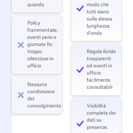
quando
modo che
tutti siano
sulla stessa
Policy
lunghezza
frammentate,
d'onda
eventi persi e
giornate fin
troppo
Regole ibride
silenziose in
trasparenti
ufficio
ed eventi in
ufficio
facilmente
Nessuna
consultabili
condivisione
del
coinvolgimento
Visibilità
completa dei
dati su
presenze,