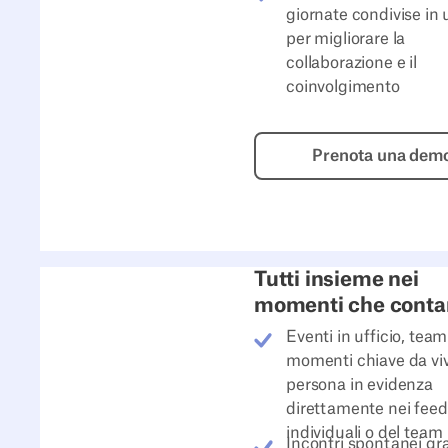
giornate condivise in u
per migliorare la
collaborazione e il
coinvolgimento
Prenota
Prenota una dem
Tutti insieme nei
momenti che conta
Eventi in ufficio, tea
momenti chiave da viv
persona in evidenza
direttamente nei feed
individuali o del team
Incontri spontanei gra