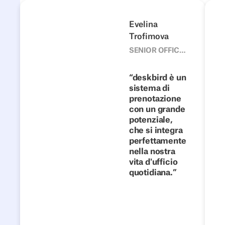
Nexters
LOO
Precedente
Seguente
Evelina
Trofimova
SENIOR OFFICE
MANAGER,
NEXTERS
700+
deskbird è un
Quando le
sistema di
prenotazione
soluzioni
con un grande
interne
potenziale,
non sono
che si integra
più
perfettamente
nella nostra
scalabili:
vita d'ufficio
Nexters
quotidiana.
Leggi la
storia