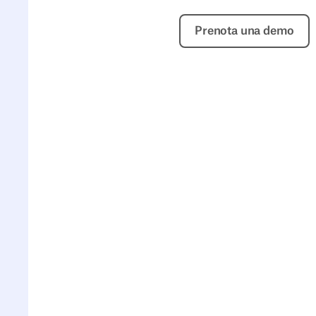
Prenota una
Prenota una demo
Uso e interazioni più semplici
Un'applicazione semplice e intuitiva,
adatta a tutti, dagli stagisti ai dirigenti.