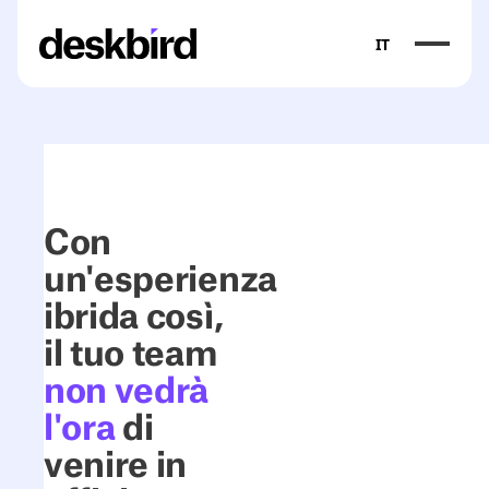
IT
Con
un'esperienza
ibrida così,
il tuo team
non vedrà
l'ora
di
venire in