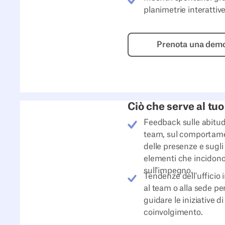
planimetrie interattiv
Prenota
Prenota una dem
Ciò che serve al tu
Feedback sulle abitud
team, sul comportam
delle presenze e sugli
elementi che incidon
sull'impegno.
Tendenze dell'ufficio 
al team o alla sede pe
guidare le iniziative di
coinvolgimento.