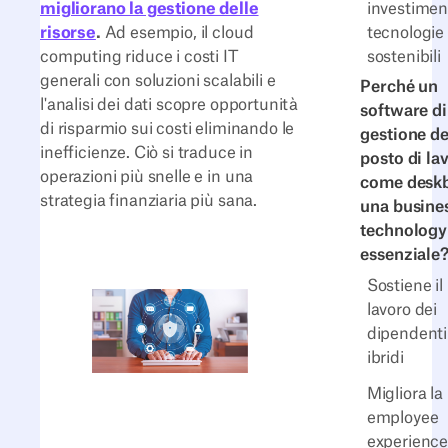
migliorano la gestione delle
investiment
risorse
.
Ad esempio, il cloud
tecnologie
computing riduce i costi IT
sostenibili
generali con soluzioni scalabili e
Perché un
l'analisi dei dati scopre opportunità
software di
di risparmio sui costi eliminando le
gestione de
inefficienze. Ciò si traduce in
posto di la
operazioni più snelle e in una
come deskb
strategia finanziaria più sana.
una busine
technology
essenziale
Sostiene il
lavoro dei
dipendenti
ibridi
Migliora la
employee
experience