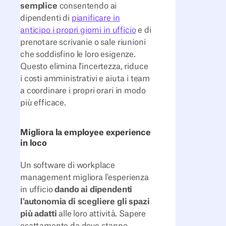
semplice
consentendo ai
dipendenti di
pianificare in
anticipo i propri giorni in ufficio
e di
prenotare scrivanie o sale riunioni
che soddisfino le loro esigenze.
Questo elimina l'incertezza, riduce
i costi amministrativi e aiuta i team
a coordinare i propri orari in modo
più efficace.
Migliora la employee experience
in loco
Un software di workplace
management migliora l'esperienza
in ufficio
dando ai dipendenti
l'autonomia di scegliere gli spazi
più adatti
alle loro attività. Sapere
esattamente da dove stanno