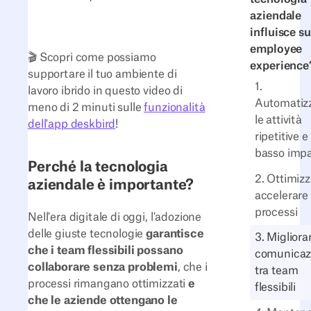
aziendale
influisce su
employee
🎬 Scopri come possiamo
experience
supportare il tuo ambiente di
1.
lavoro ibrido in questo video di
Automatiz
meno di 2 minuti sulle
funzionalità
le attività
dell'app deskbird
!
ripetitive e
basso impa
Perché la tecnologia
2. Ottimizz
aziendale è importante?
accelerare 
processi
Nell'era digitale di oggi, l'adozione
delle giuste tecnologie
garantisce
3. Migliora
che i team flessibili possano
comunicaz
collaborare senza problemi
, che i
tra team
processi rimangano ottimizzati
e
flessibili
che le aziende ottengano le