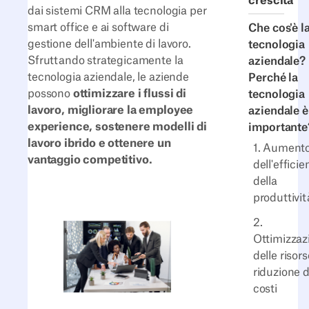
crescita
dai sistemi CRM alla tecnologia per
smart office e ai software di
Che cos'è l
gestione dell'ambiente di lavoro.
tecnologia
Sfruttando strategicamente la
aziendale?
tecnologia aziendale, le aziende
Perché la
possono
ottimizzare i flussi di
tecnologia
lavoro, migliorare la employee
aziendale è
experience, sostenere modelli di
importante
lavoro ibrido e ottenere un
1. Aument
vantaggio competitivo.
dell'efficie
della
produttivit
2.
Ottimizzaz
delle risors
riduzione d
costi