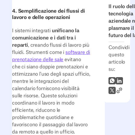
Il ruolo del
4. Semplificazione dei flussi di
tecnologia
lavoro e delle operazioni
aziendale n
plasmare il
I sistemi integrati
unificano la
futuro del 
comunicazione e i dati tra i
reparti
, creando flussi di lavoro più
Condividi
fluidi. Strumenti come i
software di
questo
prenotazione delle sale
evitano
articolo
che ci siano doppie prenotazioni e
su:
ottimizzano l'uso degli spazi ufficio,
WhatsApp
LinkedI
mentre le integrazioni del
calendario forniscono visibilità
Link all'
X (Twitter)
sulle risorse. Queste soluzioni
coordinano il lavoro in modo
efficiente, riducono le
problematiche quotidiane e
favoriscono il passaggio dal lavoro
da remoto a quello in ufficio.