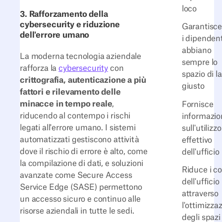
loco
3. Rafforzamento della
cybersecurity e riduzione
Garantisce
dell'errore umano
i dipendent
abbiano
La moderna tecnologia aziendale
sempre lo
rafforza la
cybersecurity
con
spazio di l
crittografia, autenticazione a più
giusto
fattori e rilevamento delle
minacce in tempo reale
,
Fornisce
riducendo al contempo i rischi
informazio
legati all'errore umano. I sistemi
sull'utilizzo
automatizzati gestiscono attività
effettivo
dove il rischio di errore è alto, come
dell'ufficio
la compilazione di dati, e soluzioni
Riduce i co
avanzate come Secure Access
dell'ufficio
Service Edge (SASE) permettono
attraverso
un accesso sicuro e continuo alle
l'ottimizza
risorse aziendali in tutte le sedi.
degli spazi