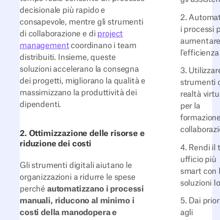
decisionale più rapido e
2. Automat
consapevole, mentre gli strumenti
i processi 
di collaborazione e di
project
aumentar
management
coordinano i team
l'efficienza
distribuiti. Insieme, queste
soluzioni accelerano la consegna
3. Utilizzar
dei progetti, migliorano la qualità e
strumenti 
massimizzano la produttività dei
realtà virtu
dipendenti.
per la
formazione
collaboraz
2. Ottimizzazione delle risorse e
riduzione dei costi
4. Rendi il 
ufficio più
Gli strumenti digitali aiutano le
smart con 
organizzazioni a ridurre le spese
soluzioni I
perché
automatizzano i processi
manuali, riducono al minimo i
5. Dai prior
costi della manodopera e
agli