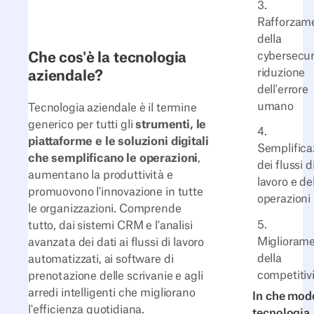
3.
Rafforzam
della
Che cos'è la tecnologia
cybersecur
riduzione
aziendale?
dell'errore
umano
Tecnologia aziendale è il termine
generico per tutti gli
strumenti, le
4.
piattaforme e le soluzioni digitali
Semplifica
che semplificano le operazioni
,
dei flussi d
aumentano la produttività e
lavoro e de
promuovono l'innovazione in tutte
operazioni
le organizzazioni. Comprende
5.
tutto, dai sistemi CRM e l'analisi
Miglioram
avanzata dei dati ai flussi di lavoro
della
automatizzati, ai software di
competitiv
prenotazione delle scrivanie e agli
arredi intelligenti che migliorano
In che mod
l'efficienza quotidiana.
tecnologia