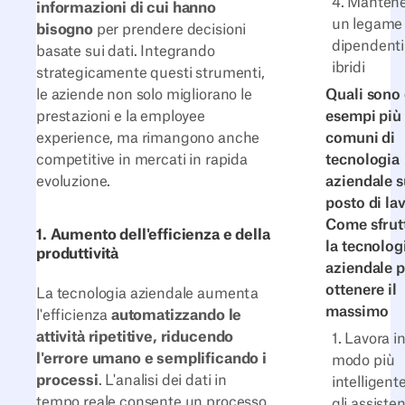
4. Manten
informazioni di cui hanno
un legame 
bisogno
per prendere decisioni
dipendenti
basate sui dati. Integrando
ibridi
strategicamente questi strumenti,
le aziende non solo migliorano le
Quali sono 
prestazioni e la employee
esempi più
experience, ma rimangono anche
comuni di
competitive in mercati in rapida
tecnologia
evoluzione.
aziendale s
posto di la
Come sfrut
1. Aumento dell'efficienza e della
la tecnolog
produttività
aziendale p
ottenere il
La tecnologia aziendale aumenta
massimo
l'efficienza
automatizzando le
attività ripetitive, riducendo
1. Lavora i
l'errore umano e semplificando i
modo più
processi
. L'analisi dei dati in
intelligent
tempo reale consente un processo
gli assisten