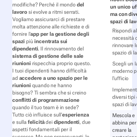
modifiche? Perché il mondo
del
un unico uf
lavoro
si evolve a ritmi serrati.
ma con div
Vogliamo assicurarci di prestare
spazi di la
molta attenzione alle richieste e di
Rispondi al
fornire l'
app per la gestione degli
necessità 
spazi
più
incentrata sui
rinnovare l
dipendenti
. Il rinnovamento del
spazio di l
sistema di gestione delle sale
riunioni
rispecchia proprio questo.
Scegli un 
I tuoi dipendenti hanno difficoltà
moderno p
ad
accedere a uno spazio per le
l'ufficio
riunioni
quando ne hanno
Implemen
bisogno? Ti sembra che si creino
diversi tipi 
conflitti di programmazione
spazi di la
quando il tuo team è in sede?
Tutto ciò influisce sull'
esperienza
Mescola e
e sulla
felicità
dei
dipendenti
, due
abbina per
aspetti fondamentali per il
creare la
successo. Ma non preoccuparti, lo