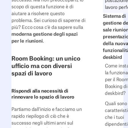
postazione
scopo di questa funzione è di
lavoro perf
aiutare a risolvere questo
Sistema di
problema. Sei curioso di saperne di
gestione de
più? Ecco cosa c'è da sapere sulla
sale riunion
moderna gestione degli spazi
presentazi
per le riunioni
.
della nuov
funzionalit
deskbird
Room Booking: un unico
ufficio ma con diversi
Come insta
la funziona
spazi di lavoro
per il Roo
Booking di
Rispondi alla necessità di
deskbird?
rinnovare lo spazio di lavoro
Quali sono 
Partiamo dall'inizio e facciamo un
caratterist
rapido riepilogo di ciò che è
che i tuoi
successo negli ultimi anni sul
dipendenti