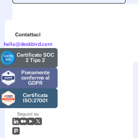
Contattaci
hello@deskbird.com
Certificato SOC
2 Tipo 2
Pienamente
conforme al
GDPR
Certificata
ISO:27001
Seguici su
LinkedIn
Medio
Youtube
X (Twitter)
Prodcut Hunt