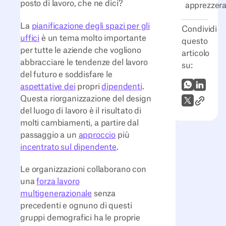
posto di lavoro, che ne dici?
apprezzer
La
pianificazione degli spazi per gli
Condividi
uffici
è un tema molto importante
questo
per tutte le aziende che vogliono
articolo
abbracciare le tendenze del lavoro
su:
del futuro e soddisfare le
WhatsApp
LinkedI
aspettative dei
propri
dipendenti
.
Questa riorganizzazione del design
Link all'
X (Twitter)
del luogo di lavoro è il risultato di
molti cambiamenti, a partire dal
passaggio a un
approccio
più
incentrato sul dipendente
.
Le organizzazioni collaborano con
una
forza lavoro
multigenerazionale
senza
precedenti e ognuno di questi
gruppi demografici ha le proprie