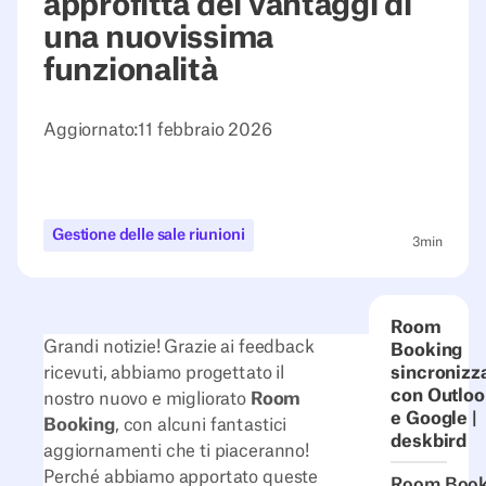
approfitta dei vantaggi di
una nuovissima
funzionalità
Aggiornato:
11 febbraio 2026
Gestione delle sale riunioni
3
min
Room
Grandi notizie! Grazie ai feedback
Booking
ricevuti, abbiamo progettato il
sincronizz
con Outloo
nostro nuovo e migliorato
Room
e Google |
Booking
, con alcuni fantastici
deskbird
aggiornamenti che ti piaceranno!
Perché abbiamo apportato queste
Room Book