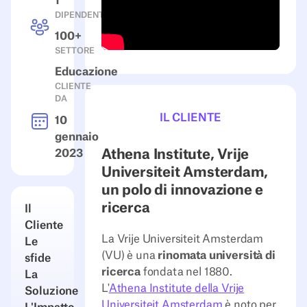
1
DIPENDENTI
100+
SETTORE
Educazione
CLIENTE
DA
IL CLIENTE
10
gennaio
Athena Institute, Vrije
2023
Universiteit Amsterdam,
un polo di innovazione e
ricerca
Il
Cliente
La Vrije Universiteit Amsterdam
Le
(VU) è una
rinomata università di
sfide
ricerca
fondata nel 1880.
La
L'
Athena Institute della Vrije
Soluzione
Universiteit Amsterdam
è noto per