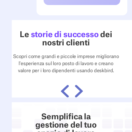
Le
storie di successo
dei
nostri clienti
Scopri come grandi e piccole imprese migliorano
l'esperienza sul loro posto di lavoro e creano
valore per i loro dipendenti usando deskbird.
ILF Austria
4flo
Precedente
Seguente
800+
Più
Semplifica la
dipendenti,
gestione del tuo
stesso