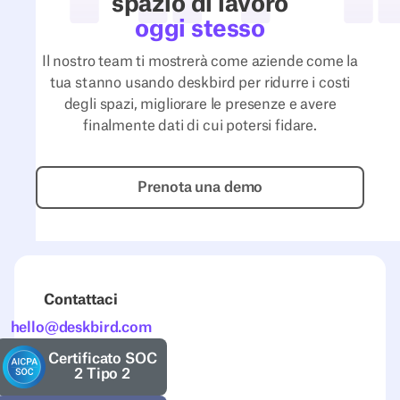
spazio di lavoro
spazio:
oggi stesso
come ILF
Il nostro team ti mostrerà come aziende come la
Austria
tua stanno usando deskbird per ridurre i costi
risolve la
degli spazi, migliorare le presenze e avere
sfida dello
finalmente dati di cui potersi fidare.
spazio con
i dati
Prenota una demo
anziché
Prenota una demo
con
l'istinto
Leggi la
storia
Contattaci
hello@deskbird.com
Certificato SOC
2 Tipo 2