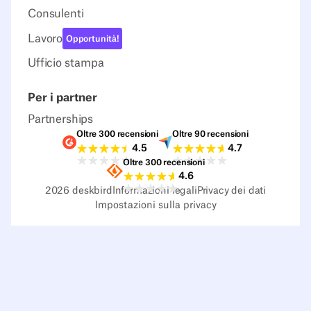
Consulenti
Lavoro
Opportunità!
Ufficio stampa
Per i partner
Partnerships
Oltre 300 recensioni
Oltre 90 recensioni
Valutazioni G2
Valutazioni Capterra
4.5
4.7
Oltre 300 recensioni
Valutazioni Sourceforge
4.6
2026
deskbird
Informazioni legali
Privacy dei dati
Impostazioni sulla privacy