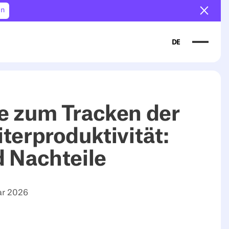
en
Ankün
DE
e zum Tracken der
terproduktivität:
d Nachteile
ar 2026