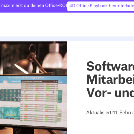
 maximierst du deinen Office-ROI
4D Office Playbook herunterlad
Softwar
Mitarbei
Vor- un
Aktualisiert:
11. Febru