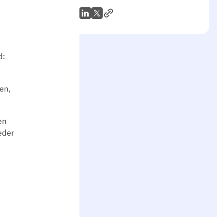
Link zum Artikel
WhatsApp
LinkedIn
X (Twitter)
d:
en,
en
eder