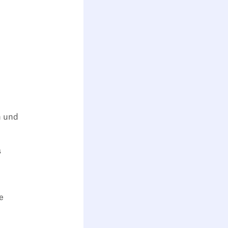
n und
s
e