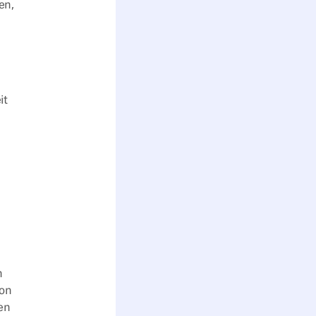
en,
it
h
von
en