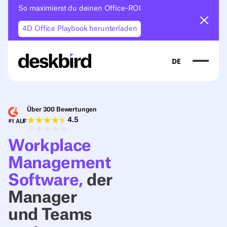
So maximierst du deinen Office-ROI
Ankün
4D Office Playbook herunterladen
DE
Über 300 Bewertungen
4.5
#1 AUF
Workplace
Management
Software,
der
Manager
und Teams