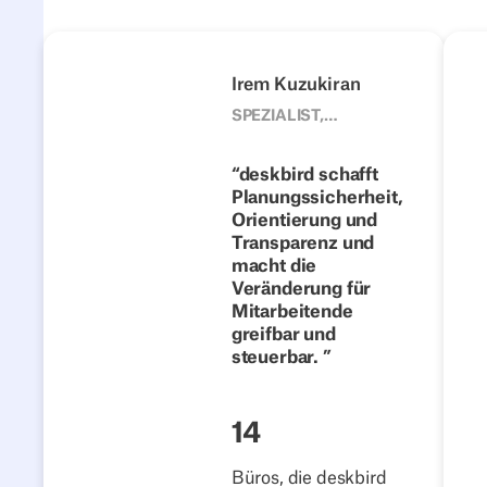
4flow
Next
Vorherige
Nächste
Irem Kuzukiran
1500
SPEZIALIST,
CORPORATE
Vom festen
DEVELOPMENT
Schreibtisch zur
deskbird schafft
TEAM, 4FLOW
Planungssicherheit,
flexiblen
Orientierung und
Zusammenarbeit:
Transparenz und
Wie 4flow Hybrid
macht die
Work mit
Veränderung für
Mitarbeitende
deskbird
greifbar und
erfolgreich
steuerbar.
gestaltet
Story lesen
14
Büros, die deskbird