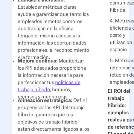
Equidad e inclusión:
comunicac
Establecer métricas claras
híbrida
ayuda a garantizar que tanto los
4. Métrica
empleados remotos como los
eficiencia 
que trabajan en la oficina
costo y
tengan el mismo acceso a la
utilización 
información, las oportunidades
espacio
profesionales, el reconocimiento
y la formación.
5. Métrica
Mejora continua:
Monitorizar
retención 
los KPI adecuados proporciona
rotación d
la información necesaria para
empleado
perfeccionar tus
políticas de
trabajo híbrido
, horarios,
El ROI del
recursos y mucho más.
trabajo
Alineación estratégica:
Definir
híbrido:
y supervisar los KPI del trabajo
ejemplos
híbrido garantiza que tus
reales y pu
objetivos de trabajo híbrido
de referenc
estén directamente ligados a los