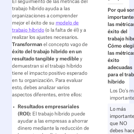
El seguimiento de las métricas del
trabajo híbrido ayuda a las
Por qué so
organizaciones a comprender
importante
mejor el éxito de su
modelo de
las métrica
trabajo híbrido
(o la falta de él) y a
éxito del
realizar los ajustes necesarios.
trabajo híb
Transforman
el concepto vago de
Cómo elegi
éxito del trabajo híbrido en un
las métrica
resultado tangible y medible
y
éxito
demuestran si el trabajo híbrido
adecuadas
tiene el impacto positivo esperado
para el tra
en tu organización. Para evaluar
híbrido
esto, debes analizar varios
Los Do’s m
aspectos diferentes, entre ellos:
important
Resultados empresariales
Lo más
(ROI):
El trabajo híbrido puede
important
ayudar a las empresas a ahorrar
que NO
dinero mediante la reducción de
debes hac