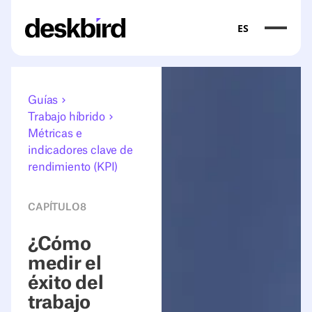
ES
Guías
Trabajo híbrido
Métricas e
indicadores clave de
rendimiento (KPI)
CAPÍTULO
8
¿Cómo
medir el
éxito del
trabajo