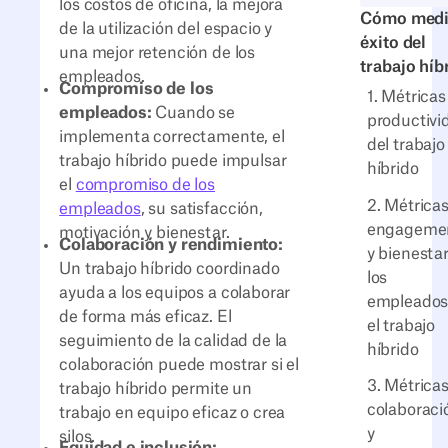
los costos de oficina, la mejora
Cómo medir
de la utilización del espacio y
éxito del
una mejor retención de los
trabajo híb
empleados.
Compromiso de los
1. Métricas
empleados:
Cuando se
productivi
implementa correctamente, el
del trabajo
trabajo híbrido puede impulsar
híbrido
el
compromiso de los
2. Métrica
empleados
, su satisfacción,
engageme
motivación y bienestar.
Colaboración y rendimiento:
y bienesta
Un trabajo híbrido coordinado
los
ayuda a los equipos a colaborar
empleados
de forma más eficaz. El
el trabajo
seguimiento de la calidad de la
híbrido
colaboración puede mostrar si el
3. Métrica
trabajo híbrido permite un
colaboraci
trabajo en equipo eficaz o crea
y
silos.