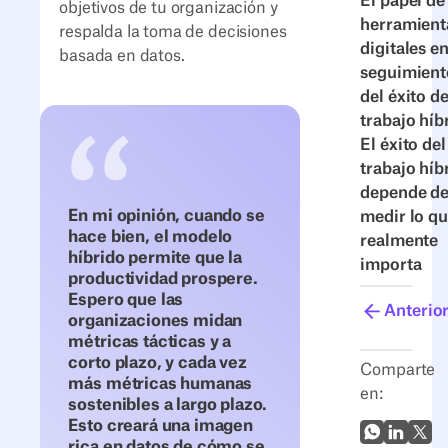
El papel de
objetivos de tu organización y
herramient
respalda la toma de decisiones
digitales en
basada en datos.
seguimient
del éxito de
trabajo híb
El éxito del
trabajo híb
depende d
En mi opinión, cuando se
medir lo q
hace bien, el modelo
realmente
híbrido permite que la
importa
productividad prospere.
Espero que las
Anterio
organizaciones midan
métricas tácticas y a
corto plazo, y cada vez
Comparte
más métricas humanas
en:
sostenibles a largo plazo.
Esto creará una imagen
WhatsApp
LinkedI
X (Tw
rica en datos de cómo se