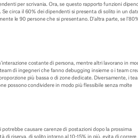
pendenti per scrivania. Ora, se questo rapporto funzioni dipen
 Se circa il 60% dei dipendenti si presenta di solito in un dat
nte le 90 persone che si presentano. D'altra parte, se l'80%
terazione costante di persona, mentre altri lavorano in mo
 team di ingegneri che fanno debugging insieme o i team crea
roporzione più bassa o di zone dedicate. Diversamente, i te
one possono condividere in modo più flessibile senza molte
 potrebbe causare carenze di postazioni dopo la prossima
di riserva, di solito intorno al 10-15% in più, evita di correre 