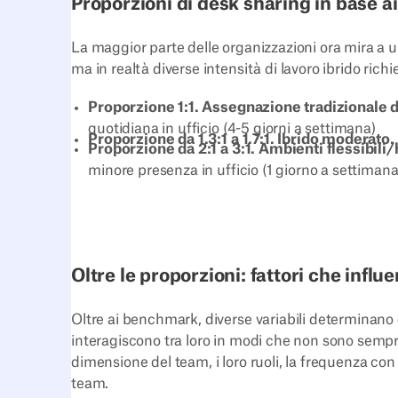
Proporzioni di desk sharing in base ai
La maggior parte delle organizzazioni ora mira a u
ma in realtà diverse intensità di lavoro ibrido richi
Proporzione 1:1. Assegnazione tradizionale 
quotidiana in ufficio (4-5 giorni a settimana)
Proporzione da 1.3:1 a 1.7:1. Ibrido moderato.
Proporzione da 2:1 a 3:1.
Ambienti flessibili/
minore presenza in ufficio (1 giorno a settiman
Oltre le proporzioni: fattori che influ
Oltre ai benchmark, diverse variabili determinano 
interagiscono tra loro in modi che non sono sempre 
dimensione del team, i loro ruoli, la frequenza con 
team.