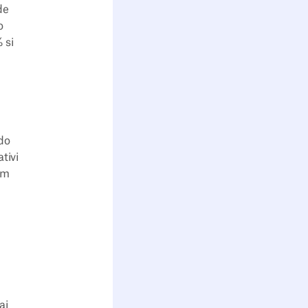
de
o
 si
do
tivi
am
ai