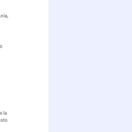
nia,
io
o la
esto