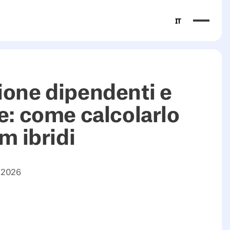
IT
ione dipendenti e
e: come calcolarlo
am ibridi
 2026