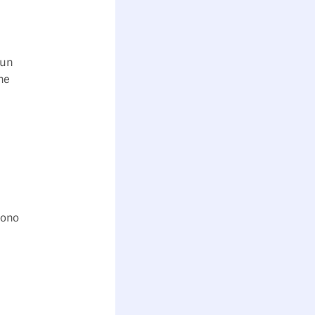
 un
che
sono