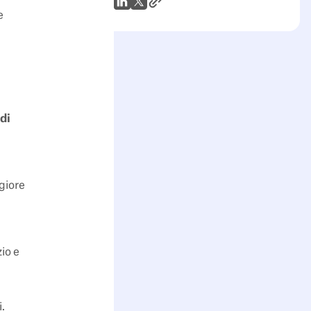
Link all'articolo
WhatsApp
LinkedIn
X (Twitter)
e
di
giore
io e
.