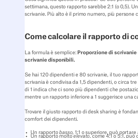
settimana, questo rapporto sarebbe 2:1 (o 0,5). Un
scrivanie. Più alto è il primo numero, più persone 
Come calcolare il rapporto di co
La formula è semplice:
Proporzione di scrivanie
scrivanie disponibili.
Se hai 120 dipendenti e 80 scrivanie, il tuo rapport
scrivania è condivisa da 1,5 dipendenti, o circa t
di 1 indica che ci sono più dipendenti che postazio
mentre un rapporto inferiore a 1 suggerisce una 
Trovare il giusto rapporto di desk sharing è fonda
comfort dei dipendenti.
Un rapporto
basso
, 1:1 o superiore, può portare 
Un rapporto molto
elevato
, come 4:1 o 5:1, può