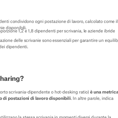
denti condividono ogni postazione di lavoro, calcolato come il
ie disponibili.
orzione 1,2 e 1,8 dipendenti per scrivania, le aziende ibride
zione delle scrivanie sono essenziali per garantire un equilib
 dei dipendenti.
sharing?
orto scrivania-dipendente o hot-desking ratio)
è una metric
 di postazioni di lavoro disponibili
. In altre parole, indica
tilizzano la stessa scrivania in momenti diversi durante la