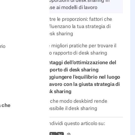
Proporzioni di desk sharing in
base ai modelli di lavoro
Oltre le proporzioni: fattori che
influenzano la tua strategia di
desk sharing
Le migliori pratiche per trovare il
rio
tuo rapporto di desk sharing
Vantaggi dell'ottimizzazione del
rapporto di desk sharing
Raggiungere l'equilibrio nel luogo
di lavoro con la giusta strategia di
desk sharing
In che modo deskbird rende
a che
possibile il desk sharing
Condividi questo articolo su: