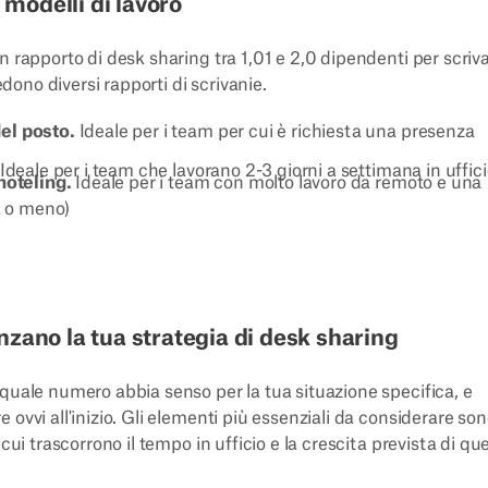
 modelli di lavoro
n rapporto di desk sharing tra 1,01 e 2,0 dipendenti per scriva
edono diversi rapporti di scrivanie.
del posto.
Ideale per i team per cui è richiesta una presenza
Ideale per i team che lavorano 2-3 giorni a settimana in uffic
hoteling.
Ideale per i team con molto lavoro da remoto e una
a o meno)
enzano la tua strategia di desk sharing
quale numero abbia senso per la tua situazione specifica, e
ovvi all'inizio. Gli elementi più essenziali da considerare son
cui trascorrono il tempo in ufficio e la crescita prevista di qu