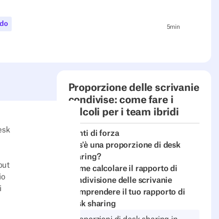
ido
5
min
Proporzione delle scrivanie
condivise: come fare i
i
calcoli per i team ibridi
esk
Punti di forza
Cos'è una proporzione di desk
sharing?
out
Come calcolare il rapporto di
io
condivisione delle scrivanie
i
Comprendere il tuo rapporto di
desk sharing