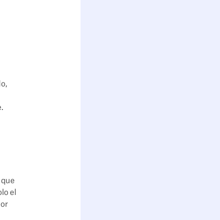
do,
.
 que
lo el
por