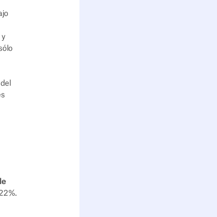
ajo
 y
sólo
 del
es
de
 22%.