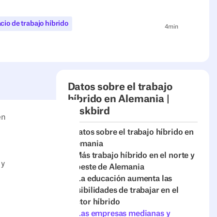
cio de trabajo híbrido
4
min
Datos sobre el trabajo
híbrido en Alemania |
deskbird
en
7 datos sobre el trabajo híbrido en
Alemania
1. Más trabajo híbrido en el norte y
 y
el oeste de Alemania
2. La educación aumenta las
posibilidades de trabajar en el
sector híbrido
3. Las empresas medianas y