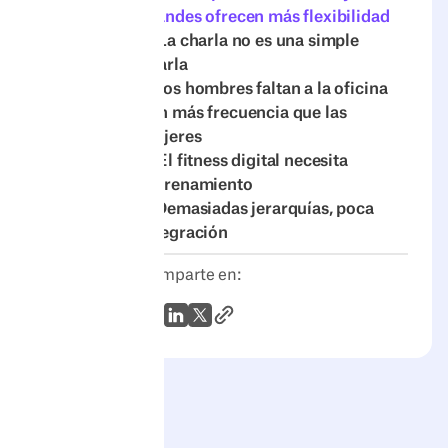
grandes ofrecen más flexibilidad
4. La charla no es una simple
charla
5.Los hombres faltan a la oficina
con más frecuencia que las
mujeres
6. El fitness digital necesita
entrenamiento
7. Demasiadas jerarquías, poca
integración
Comparte en:
Enlace al artículo
WhatsApp
LinkedIn
X (Twitter)