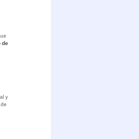
que
o de
al y
 de