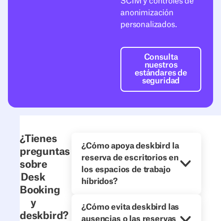
SCIM y controles de
anonimización
personalizados.
Consulta nuestr
Consulta
nuestros
estándares de
seguridad
¿Tienes
¿Cómo apoya deskbird la
preguntas
reserva de escritorios en
sobre
los espacios de trabajo
Desk
híbridos?
Booking
y
¿Cómo evita deskbird las
deskbird?
ausencias o las reservas