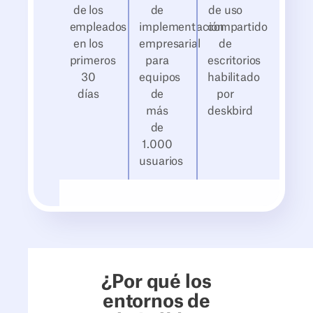
de los
de
de uso
empleados
implementación
compartido
en los
empresarial
de
primeros
para
escritorios
30
equipos
habilitado
días
de
por
más
deskbird
de
1.000
usuarios
¿Por qué los
entornos de