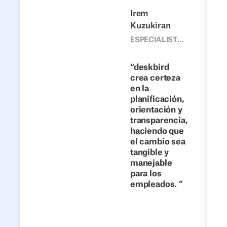
Anterior
Siguiente
Irem
Kuzukiran
1500
Desde
ESPECIALISTA,
EQUIPO DE
escritorios
DESARROLLO
fijos hasta
deskbird
CORPORATIVO,
crea certeza
colaboración
4FLOW
en la
flexible:
planificación,
cómo 4flow
orientación y
hace del
transparencia,
haciendo que
trabajo
el cambio sea
híbrido un
tangible y
éxito con
manejable
deskbird
para los
empleados.
Lee la
historia