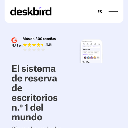
ES
Más de 300 reseñas
4.5
N.º 1 en
El sistema
de reserva
de
escritorios
n.º 1 del
mundo