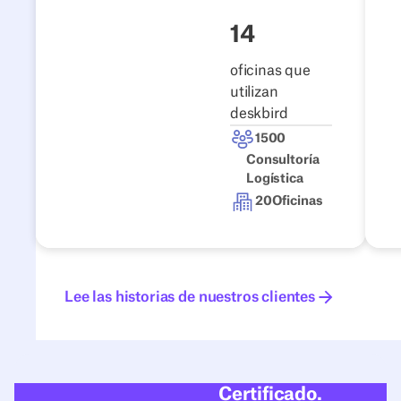
14
oficinas que
utilizan
deskbird
1500
Consultoría
Logística
20
Oficinas
Lee las historias de nuestros clientes
Lee las historias de nuestros clientes
Certificado.