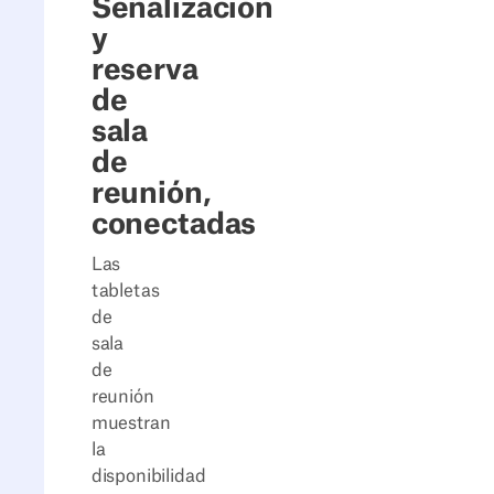
Señalización
y
reserva
de
sala
de
reunión,
conectadas
Las
tabletas
de
sala
de
reunión
muestran
la
disponibilidad