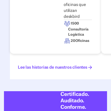
oficinas que
utilizan
deskbird
1500
Consultoría
Logística
20
Oficinas
Lee las historias de nuestros clientes
Lee las historias de nuestros clientes
Certificado.
Auditado.
Conforme.