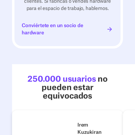
clientes. Si fabricas o vendes hardware
para el espacio de trabajo, hablemos.
Conviértete en un socio de hardware
Conviértete en un socio de
hardware
250.000 usuarios
no
pueden estar
equivocados
4flow
Next
Anterior
Siguiente
Irem
Kuzukiran
1500