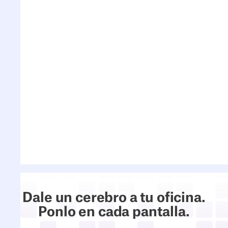
¿Qué opciones de
privacidad hay
disponibles?
¿Es compatible con
todas las marcas de
tabletas?
¿Cómo habilitas la
Cartelería Digital en
deskbird?
Dale un cerebro a tu oficina.
Ponlo en cada pantalla.