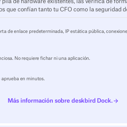
 y pila de hardware existentes, las verifica de for
los que confían tanto tu CFO como la seguridad de
ta de enlace predeterminada, IP estática pública, conexione
ciosa. No requiere fichar ni una aplicación.
o aprueba en minutos.
Más información sobre deskbird Dock.
Más información sobre deskbird Dock.