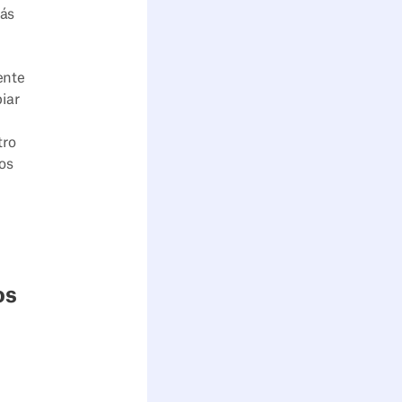
más
ente
iar
tro
pos
os