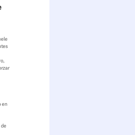
e
uele
ntes
n
o,
orzar
o en
 de