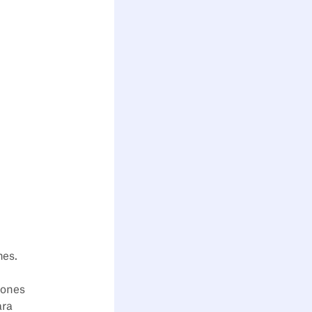
nes.
iones
ara