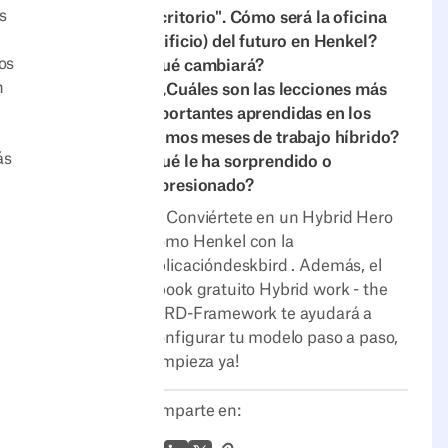
s
Escritorio". Cómo será la oficina
(edificio) del futuro en Henkel?
os
¿Qué cambiará?
n
4. ¿Cuáles son las lecciones más
importantes aprendidas en los
últimos meses de trabajo híbrido?
ás
¿Qué le ha sorprendido o
impresionado?
➡️ Conviértete en un Hybrid Hero
como Henkel con la
aplicacióndeskbird . Además, el
ebook gratuito Hybrid work - the
BIRD-Framework te ayudará a
configurar tu modelo paso a paso,
¡empieza ya!
Comparte en: