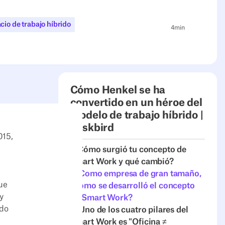
cio de trabajo híbrido
4
min
Cómo Henkel se ha
convertido en un héroe del
modelo de trabajo híbrido |
deskbird
015,
1. Cómo surgió tu concepto de
Smart Work y qué cambió?
2. Como empresa de gran tamaño,
ue
¿cómo se desarrolló el concepto
y
de Smart Work?
ado
3. Uno de los cuatro pilares del
Smart Work es "Oficina ≠