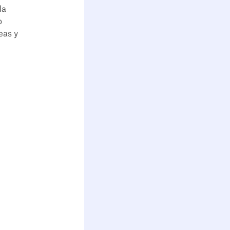
la
o
eas y