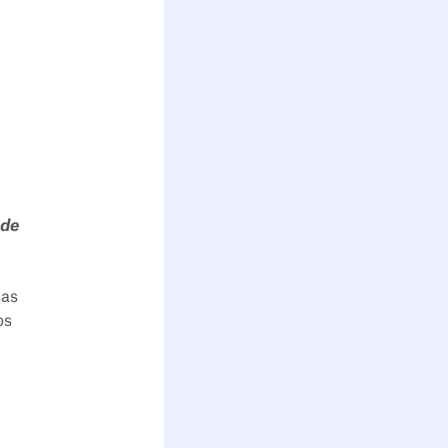
 de
las
os