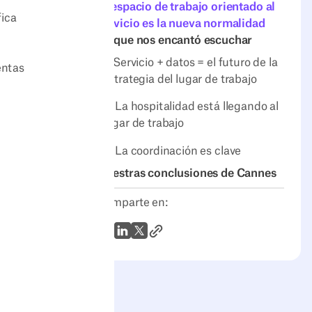
El espacio de trabajo orientado al
fica
servicio es la nueva normalidad
Lo que nos encantó escuchar
1. Servicio + datos = el futuro de la
entas
estrategia del lugar de trabajo
2. La hospitalidad está llegando al
lugar de trabajo
3. La coordinación es clave
Nuestras conclusiones de Cannes
Comparte en:
Enlace al artículo
WhatsApp
LinkedIn
X (Twitter)