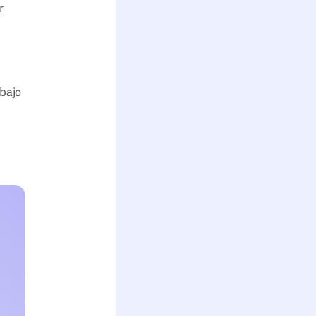
r
abajo