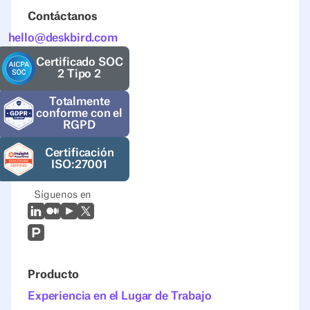
Contáctanos
hello@deskbird.com
Certificado SOC
2 Tipo 2
Totalmente
conforme con el
RGPD
Certificación
ISO:27001
Síguenos en
LinkedIn
Mediano
Youtube
X (Twitter)
Prodcut Hunt
Producto
Experiencia en el Lugar de Trabajo