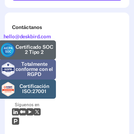
Contáctanos
hello@deskbird.com
Certificado SOC
2 Tipo 2
Totalmente
conforme con el
RGPD
Certificación
ISO:27001
Síguenos en
LinkedIn
Mediano
Youtube
X (Twitter)
Prodcut Hunt