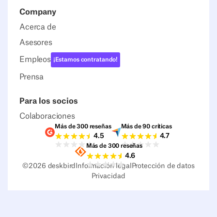
Company
Acerca de
Asesores
Empleos
¡Estamos contratando!
Prensa
Para los socios
Colaboraciones
Más de 300 reseñas
Más de 90 críticas
Valoraciones G2
Valoraciones Capter
4.5
4.7
Más de 300 reseñas
Valoraciones Sourceforge
4.6
©
2026
deskbird
Información legal
Protección de datos
Privacidad