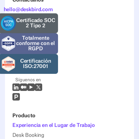
Contáctanos
hello@deskbird.com
Certificado SOC
2 Tipo 2
Totalmente
conforme con el
RGPD
Certificación
ISO:27001
Síguenos en
LinkedIn
Mediano
Youtube
X (Twitter)
Prodcut Hunt
Producto
Experiencia en el Lugar de Trabajo
Desk Booking