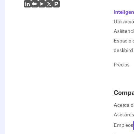
LinkedIn
Mediano
Youtube
X (Twitter)
Prodcut Hunt
Intelige
Utilizaci
Asistenci
Espacio 
deskbird
Precios
Comp
Acerca d
Asesores
Empleos