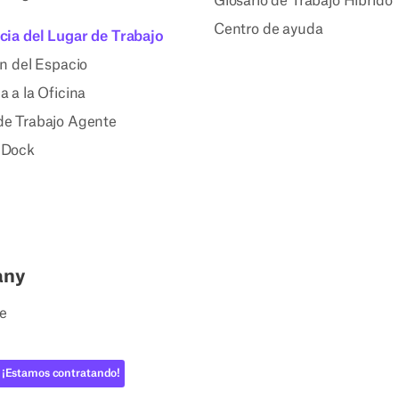
Glosario de Trabajo Híbrido
Centro de ayuda
ncia del Lugar de Trabajo
ón del Espacio
a a la Oficina
de Trabajo Agente
 Dock
any
e
¡Estamos contratando!