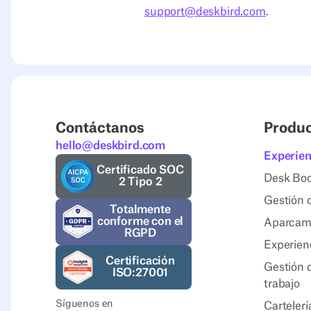
support@deskbird.com
.
Contáctanos
Produ
hello@deskbird.com
Experien
Certificado SOC
Desk Bo
2 Tipo 2
Gestión 
Totalmente
conforme con el
Aparcam
RGPD
Experienc
Certificación
Gestión d
ISO:27001
trabajo
Síguenos en
Cartelerí