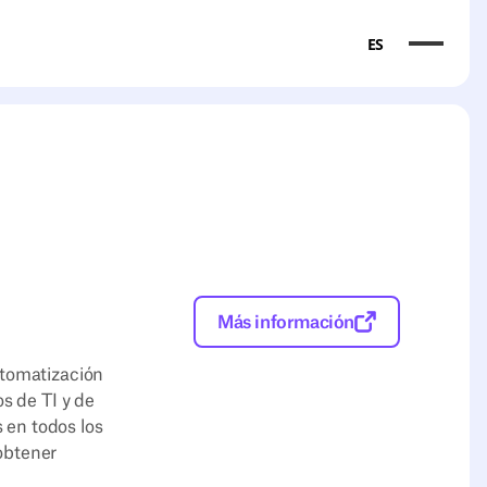
ES
Más información
utomatización
s de TI y de
s en todos los
obtener