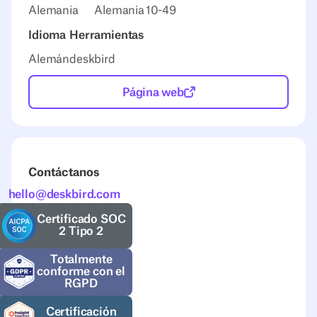
Alemania
Alemania
10-49
Idioma
Herramientas
Alemán
deskbird
Página web
Contáctanos
hello@deskbird.com
Certificado SOC
2 Tipo 2
Totalmente
conforme con el
RGPD
Certificación