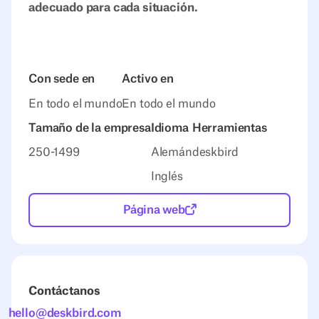
adecuado para cada situación.
Con sede en
Activo en
En todo el mundo
En todo el mundo
Tamaño de la empresa
Idioma
Herramientas
250-1499
Alemán
deskbird
Inglés
Página web
Contáctanos
hello@deskbird.com