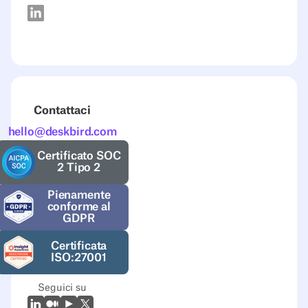
Contattaci
hello@deskbird.com
Certificato SOC
2 Tipo 2
Pienamente
conforme al
GDPR
Certificata
ISO:27001
Seguici su
LinkedIn
Medio
Youtube
X (Twitter)