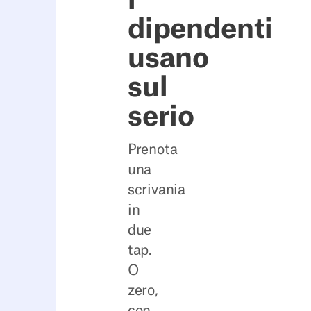
i
dipendenti
usano
sul
serio
Prenota
una
scrivania
in
due
tap.
O
zero,
con