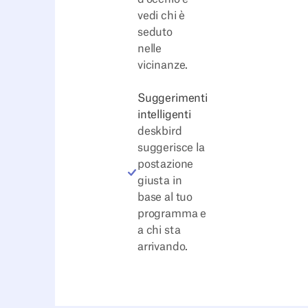
vedi chi è
seduto
nelle
vicinanze.
Suggerimenti
intelligenti
deskbird
suggerisce la
postazione
giusta in
base al tuo
programma e
a chi sta
arrivando.