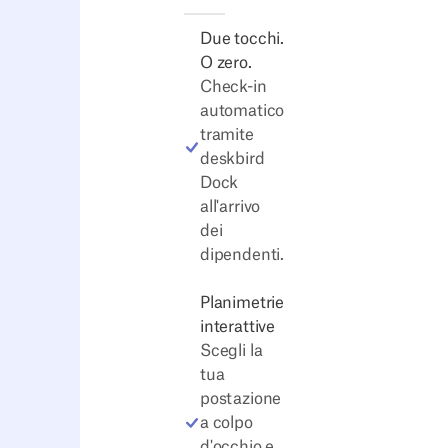
Due tocchi.
O zero.
Check-in
automatico
tramite
deskbird
Dock
all'arrivo
dei
dipendenti.
Planimetrie
interattive
Scegli la
tua
postazione
a colpo
d'occhio e