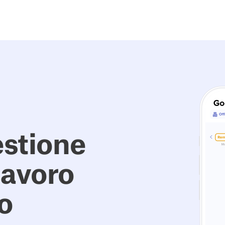
estione
 lavoro
o