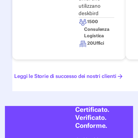
utilizzano
deskbird
1500
Consulenza
Logistica
20
Uffici
Leggi le Storie di successo dei nostri clienti
Leggi le Storie di successo dei nostri clienti
Certificato.
Verificato.
Conforme.