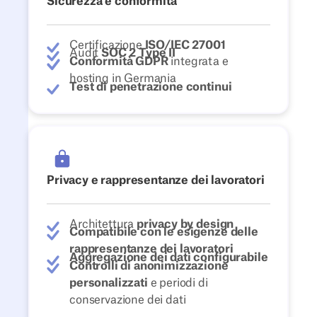
Sicurezza e conformità
Certificazione
ISO/IEC 27001
Audit
SOC 2 Type II
Conformità GDPR
integrata e
hosting in Germania
Test di penetrazione continui
Privacy e rappresentanze dei lavoratori
Architettura
privacy by design
Compatibile con le esigenze delle
rappresentanze dei lavoratori
Aggregazione dei dati configurabile
Controlli di anonimizzazione
personalizzati
e periodi di
conservazione dei dati