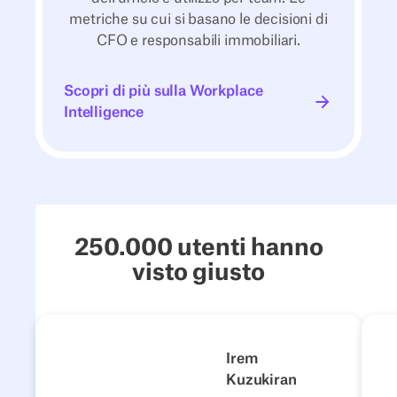
metriche su cui si basano le decisioni di
CFO e responsabili immobiliari.
Scopri di più sulla Workplace
Scopri di più sulla Workplace Intelligence
Intelligence
250.000 utenti hanno
visto giusto
4flow
Next
Precedente
Seguente
Irem
Kuzukiran
1500