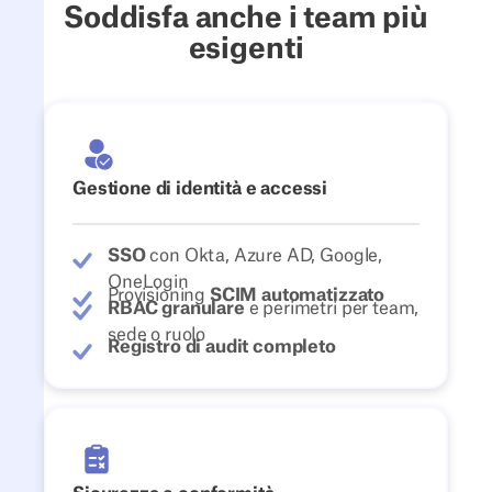
Soddisfa anche i team più
esigenti
Gestione di identità e accessi
SSO
con Okta, Azure AD, Google,
OneLogin
Provisioning
SCIM automatizzato
RBAC granulare
e perimetri per team,
sede o ruolo
Registro di audit completo