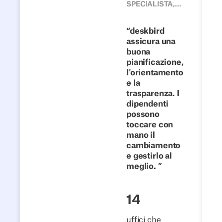
Dalle scrivanie
SPECIALISTA,
TEAM DI
fisse alla
SVILUPPO
collaborazione
deskbird
AZIENDALE,
assicura una
flessibile:
4FLOW
buona
come 4flow
pianificazione,
rende il lavoro
l'orientamento
ibrido un
e la
trasparenza. I
successo con
dipendenti
deskbird
possono
toccare con
Leggi la storia
mano il
cambiamento
e gestirlo al
meglio.
14
uffici che