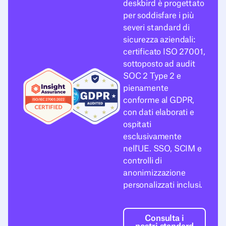
deskbird è progettato
per soddisfare i più
severi standard di
sicurezza aziendali:
certificato ISO 27001,
sottoposto ad audit
SOC 2 Type 2 e
pienamente
conforme al GDPR,
con dati elaborati e
ospitati
esclusivamente
nell'UE. SSO, SCIM e
controlli di
anonimizzazione
personalizzati inclusi.
Consulta i nostr
Consulta i