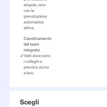
singola, zero
con la
prenotazione
automatica
attiva.
Coordinamento
del team
integrato
Vedi dove sono
i colleghi e
prenota vicino
a loro.
Scegli