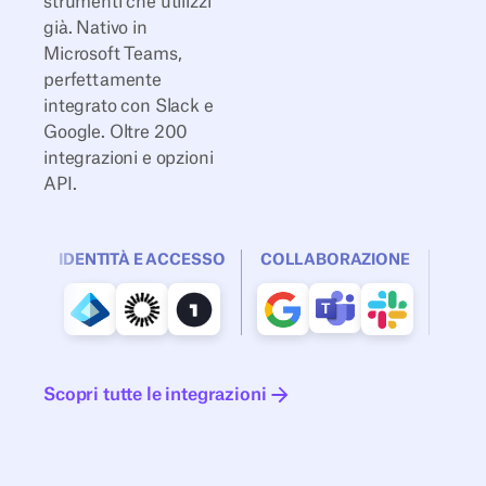
strumenti che utilizzi
già. Nativo in
Microsoft Teams,
perfettamente
integrato con Slack e
Google. Oltre 200
integrazioni e opzioni
API.
IDENTITÀ E ACCESSO
COLLABORAZIONE
Scopri tutte le integrazioni
Scopri tutte le integrazioni