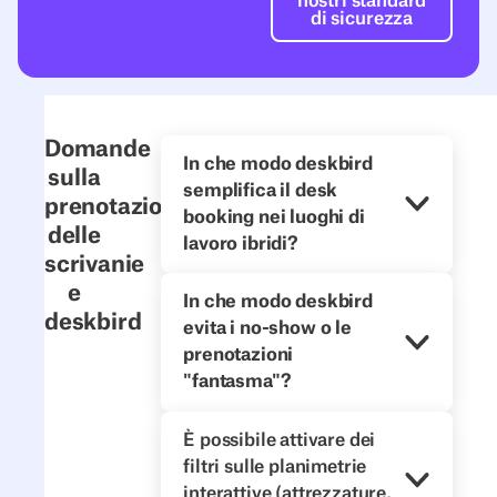
nostri standard
di sicurezza
Domande
In che modo deskbird
sulla
semplifica il desk
prenotazione
booking nei luoghi di
delle
lavoro ibridi?
scrivanie
e
In che modo deskbird
deskbird
evita i no-show o le
prenotazioni
"fantasma"?
È possibile attivare dei
filtri sulle planimetrie
interattive (attrezzature,