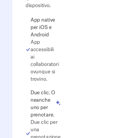
dispositivo.
App native
per iOS e
Android
App
accessibili
ai
collaboratori
ovunque si
trovino.
Due clic. O
neanche
uno per
prenotare.
Due clic per
una
prenotazione