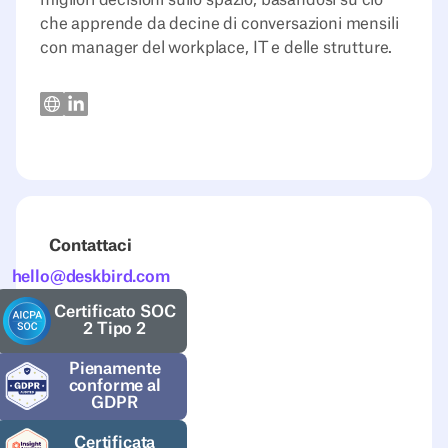
migliori decisioni sullo spazio, basandosi su ciò
che apprende da decine di conversazioni mensili
con manager del workplace, IT e delle strutture.
Contattaci
hello@deskbird.com
Certificato SOC
2 Tipo 2
Pienamente
conforme al
GDPR
Certificata