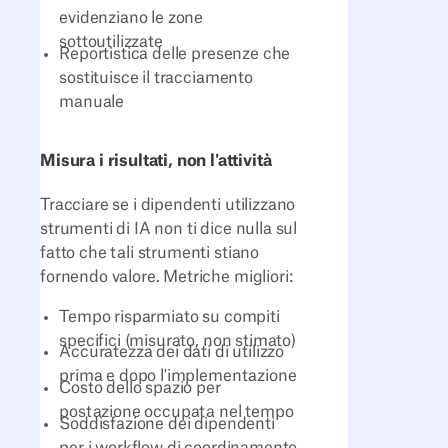
evidenziano le zone
sottoutilizzate
Reportistica delle presenze che
sostituisce il tracciamento
manuale
Misura i risultati, non l'attività
Tracciare se i dipendenti utilizzano
strumenti di IA non ti dice nulla sul
fatto che tali strumenti stiano
fornendo valore. Metriche migliori:
Tempo risparmiato su compiti
specifici (misurato, non stimato)
Accuratezza dei dati di utilizzo
prima e dopo l'implementazione
Costo dello spazio per
postazione occupata nel tempo
Soddisfazione dei dipendenti
per i workflow di coordinamento