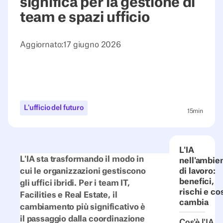
significa per la gestione di
team e spazi ufficio
Aggiornato:
17 giugno 2026
L'ufficio del futuro
15
min
L'IA
L'IA sta trasformando il modo in
nell'ambie
cui le organizzazioni gestiscono
di lavoro:
benefici,
gli uffici ibridi. Per i team IT,
rischi e co
Facilities e Real Estate, il
cambia
cambiamento più significativo è
il passaggio dalla coordinazione
Cos'è l'IA