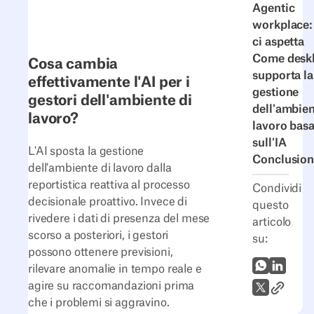
Agentic
workplace:
ci aspetta
Come desk
Cosa cambia
supporta la
effettivamente l'AI per i
gestione
gestori dell'ambiente di
dell'ambien
lavoro?
lavoro basa
sull'IA
L'AI sposta la gestione
Conclusion
dell'ambiente di lavoro dalla
reportistica reattiva al processo
Condividi
decisionale proattivo. Invece di
questo
rivedere i dati di presenza del mese
articolo
scorso a posteriori, i gestori
su:
possono ottenere previsioni,
WhatsApp
LinkedI
rilevare anomalie in tempo reale e
agire su raccomandazioni prima
Link all'
X (Twitter)
che i problemi si aggravino.