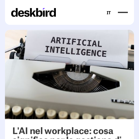
IT
<table><thead><tr><th>Category</th><th>What it does</th>
L'AI nel workplace: cosa