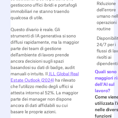
Riduzione
gestiscono uffici ibridi e portafogli
dell'errore
immobiliari ne stanno traendo
umano nel
qualcosa di utile.
operazioni 
routine
Questo divario è reale. Gli
strumenti di IA generativa si sono
Disponibili
diffusi rapidamente, ma la maggior
24/7 per i
parte dei team di gestione
flussi di la
dell'ambiente di lavoro prende
rivolti ai
ancora decisioni sugli spazi
dipendenti
basandosi su dati di badge, audit
Quali sono 
manuali o intuito. Il
JLL Global Real
maggiori ri
Estate Outlook (2024)
ha rilevato
dell'AI sul
che l'utilizzo medio degli uffici si
lavoro?
attesta intorno al 52%. La maggior
Come vien
parte dei manager non dispone
utilizzata l'
ancora di dati affidabili su cui
nelle diver
basare le proprie azioni.
funzioni