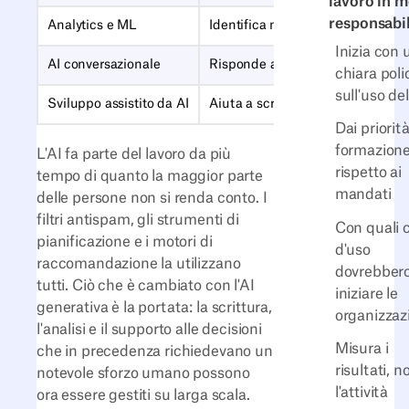
lavoro in 
responsabi
Analytics e ML
Identifica modelli, prevede tenden
Inizia con 
AI conversazionale
Risponde a domande e instrada ri
chiara poli
sull'uso del
Sviluppo assistito da AI
Aiuta a scrivere, revisionare e f
Dai priorità
formazion
L'AI fa parte del lavoro da più
rispetto ai
tempo di quanto la maggior parte
mandati
delle persone non si renda conto. I
filtri antispam, gli strumenti di
Con quali 
pianificazione e i motori di
d'uso
raccomandazione la utilizzano
dovrebber
tutti. Ciò che è cambiato con l'AI
iniziare le
generativa è la portata: la scrittura,
organizzaz
l'analisi e il supporto alle decisioni
Misura i
che in precedenza richiedevano un
risultati, n
notevole sforzo umano possono
l'attività
ora essere gestiti su larga scala.