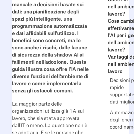
manuale a decisioni basate sui
nell'ambien
dati: una pianificazione degli
lavoro?
spazi più intelligente, una
Cosa camb
programmazione automatizzata
effettivam
e dati affidabili sull'utilizzo. I
l'AI per i ge
benefici sono concreti, ma lo
dell'ambien
sono anche i rischi, dalle lacune
lavoro?
di sicurezza della shadow AI ai
Vantaggi de
fallimenti nell'adozione. Questa
nell'ambien
guida illustra cosa offre l'IA nelle
lavoro
diverse funzioni dell'ambiente di
Decisioni p
lavoro e come implementarla
rapide
senza gli ostacoli comuni.
supportate
dati miglior
La maggior parte delle
organizzazioni utilizza già l'IA sul
Automazio
lavoro, che sia stata approvata
degli oneri 
dall'IT o meno. La questione non è
coordinam
se adottarla. È se le persone che