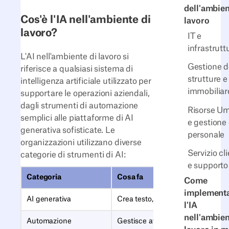
dell'ambien
Cos'è l'IA nell'ambiente di
lavoro
lavoro?
IT e
infrastrutt
L'AI nell'ambiente di lavoro si
Gestione d
riferisce a qualsiasi sistema di
strutture e
intelligenza artificiale utilizzato per
immobiliar
supportare le operazioni aziendali,
dagli strumenti di automazione
Risorse U
semplici alle piattaforme di AI
e gestione 
generativa sofisticate. Le
personale
organizzazioni utilizzano diverse
Servizio cli
categorie di strumenti di AI:
e supporto
Categoria
Cosa fa
Come
implement
AI generativa
Crea testo, codice, immagini e r
l'IA
nell'ambien
Automazione
Gestisce attività ripetitive come l