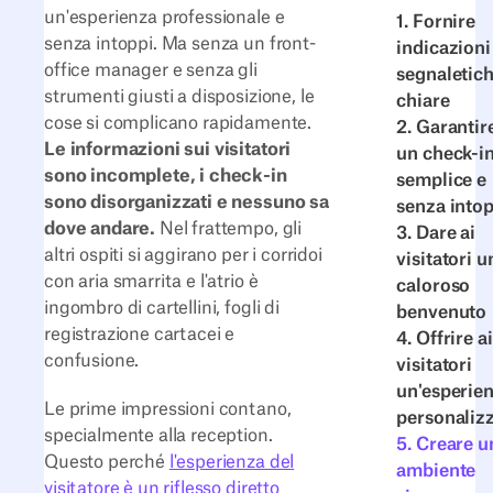
un'esperienza professionale e
1. Fornire
senza intoppi. Ma senza un front-
indicazioni
office manager e senza gli
segnaletic
strumenti giusti a disposizione, le
chiare
cose si complicano rapidamente.
2. Garantir
Le informazioni sui visitatori
un check-i
sono incomplete, i check-in
semplice e
sono disorganizzati e nessuno sa
senza intop
dove andare.
Nel frattempo, gli
3. Dare ai
altri ospiti si aggirano per i corridoi
visitatori u
con aria smarrita e l'atrio è
caloroso
ingombro di cartellini, fogli di
benvenuto
registrazione cartacei e
4. Offrire ai
confusione.
visitatori
un'esperie
Le prime impressioni contano,
personaliz
specialmente alla reception.
5. Creare u
Questo perché
l'esperienza del
ambiente
visitatore è un riflesso diretto