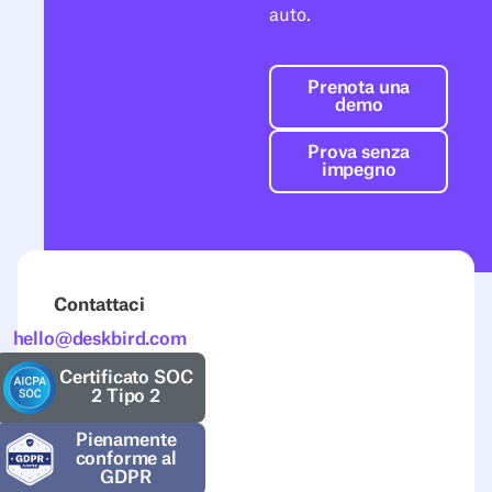
auto.
Prenota una d
Prenota una
demo
Prova senza i
Prova senza
impegno
Contattaci
hello@deskbird.com
Certificato SOC
2 Tipo 2
Pienamente
conforme al
GDPR