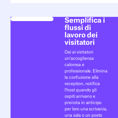
Semplifica i
flussi di
lavoro dei
visitatori
Dai ai visitatori
un'accoglienza
calorosa e
professionale. Elimina
la confusione alla
reception, notifica
l'host quando gli
ospiti arrivano e
prenota in anticipo
per loro una scrivania,
una sala o un posto