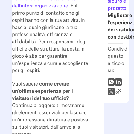
sicuro e
dell'intera organizzazione
.
È il
protetto
primo punto di contatto che gli
Migliorare
ospiti hanno con la tua attività, in
l'esperienz
base al quale giudicano la tua
dei visitato
professionalità, efficienza e
con deskbi
affidabilità. Per i responsabili degli
Condividi
uffici e delle strutture, la posta in
questo
gioco è alta per garantire
articolo
un'esperienza sicura e accogliente
su:
per gli ospiti.
WhatsApp
LinkedI
Vuoi sapere
come creare
un'ottima esperienza per i
Link all'
X (Twitter)
visitatori del tuo ufficio?
Continua a leggere: ti mostriamo
gli elementi essenziali per lasciare
un'impressione duratura e positiva
sui tuoi visitatori, dall'arrivo alla