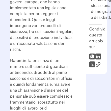
governi europei, che hanno
stesso una
implementato una legislazione
demo grat
completa per proteggere i
a deskbird.
dipendenti. Queste leggi
impongono vari protocolli di
Condividi
sicurezza, tra cui ispezioni regolari,
questo
dispositivi di protezione individuale
articolo
e un'accurata valutazione dei
su:
rischi.
WhatsApp
LinkedI
Garantire la presenza di un
Link all'
X (Twitter)
numero sufficiente di guardiani
antincendio, di addetti al primo
soccorso e di soccorritori in ufficio
è quindi fondamentale, ma avere
una chiara visione d'insieme del
personale può essere complesso e
frammentario, soprattutto nei
luoghi di lavoro ibridi.