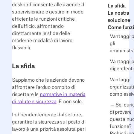
deskbird consente alle aziende di
La sfida
supervisionare e gestire in modo
La nostra
efficiente le funzioni critiche
soluzione
dell'ufficio, affrontando
Come funz
direttamente le sfide delle
Vantaggi p
moderne modalità di lavoro
gli
flessibili.
amministra
Vantaggi p
La sfida
dipendenti
Vantaggi
Sappiamo che le aziende devono
organizzati
affrontare l'arduo compito di
complessiv
rispettare le
normative in materia
di salute e sicurezza
. E non solo.
→ Sei curi
di provare
Indipendentemente dal settore,
questa nu
garantire la sicurezza sul posto di
funzione?
lavoro è una priorità assoluta per i
Richiedi og