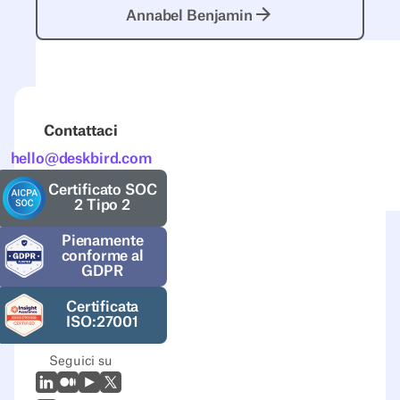
Annabel Benjamin
Annabel Benjamin
Contattaci
hello@deskbird.com
Certificato SOC
2 Tipo 2
Pienamente
conforme al
GDPR
Certificata
ISO:27001
Seguici su
LinkedIn
Medio
Youtube
X (Twitter)