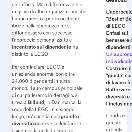
deskbird
dall'ufficio. Ma a differenza delle
migliaia di altre organizzazioni che
L'approcci
hanno messo a punto politiche
"Best of Bo
ibride nella speranza che si
di LEGO
diffondessero con successo,
Enfasi sul
l'approccio personalizzato e
benessere 
incentrato sul dipendente
ha
dipendenti
distinto la LEGO.
Un approcc
individuali
Per cominciare, LEGO è
Costruire il
un'azienda enorme, con oltre
"giusto" sp
24.000 dipendenti in tutto il
di lavoro f
mondo. Il suo campus principale,
Rafforzare 
di cui parleremo in dettaglio, si
diversità e
trova a
Billund
, in Danimarca, la
l'inclusion
sede della LEGO. In secondo
Condividi
luogo, un'azienda così
grande
e
questo
diversificata
deve soddisfare le
articolo
esigenze di molti dipendenti