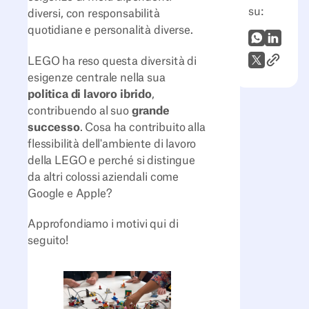
su:
diversi, con responsabilità
quotidiane e personalità diverse.
WhatsApp
LinkedI
Link all'
X (Twitter)
LEGO ha reso questa diversità di
esigenze centrale nella sua
politica di lavoro ibrido
,
contribuendo al suo
grande
successo
. Cosa ha contribuito alla
flessibilità dell'ambiente di lavoro
della LEGO e perché si distingue
da altri colossi aziendali come
Google e Apple?
Approfondiamo i motivi qui di
seguito!