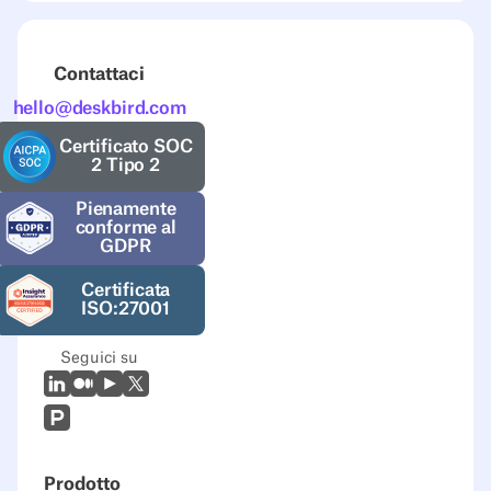
Contattaci
hello@deskbird.com
Certificato SOC
2 Tipo 2
Pienamente
conforme al
GDPR
Certificata
ISO:27001
Seguici su
LinkedIn
Medio
Youtube
X (Twitter)
Prodcut Hunt
Prodotto