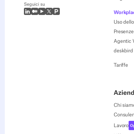
Seguici su
LinkedIn
Medio
Youtube
X (Twitter)
Prodcut Hunt
Workplac
Uso dello
Presenze 
Agentic 
deskbird
Tariffe
Azien
Chi siam
Consulen
Lavoro
Op