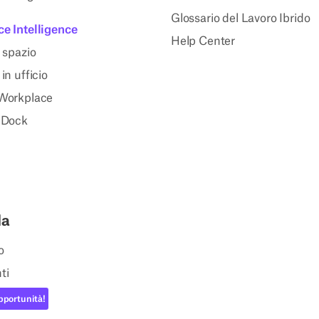
Glossario del Lavoro Ibrido
e Intelligence
Help Center
 spazio
in ufficio
Workplace
 Dock
da
o
ti
portunità!