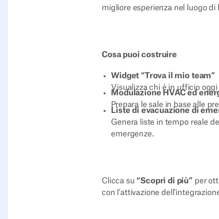
migliore esperienza nel luogo di 
Cosa puoi costruire
Widget “Trova il mio team”
Visualizza chi è in ufficio ogg
Modulazione HVAC ed ener
Prepara le sale in base alle pr
Liste di evacuazione di em
Genera liste in tempo reale dei
emergenze.
Clicca su
“Scopri di più”
per ot
con l'attivazione dell'integrazi