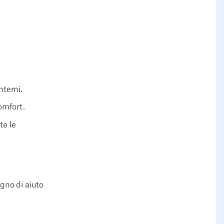
nterni.
comfort.
te le
gno di aiuto