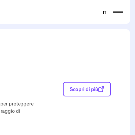
IT
Scopri di più
a per proteggere
eraggio di
e