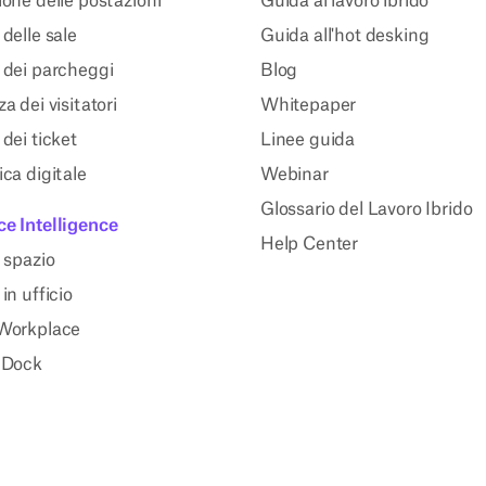
one delle postazioni
Guida al lavoro ibrido
delle sale
Guida all'hot desking
 dei parcheggi
Blog
a dei visitatori
Whitepaper
dei ticket
Linee guida
ca digitale
Webinar
Glossario del Lavoro Ibrido
e Intelligence
Help Center
 spazio
in ufficio
Workplace
 Dock