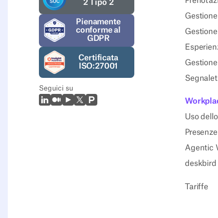
Prenotazi
2 Tipo 2
Gestione 
Pienamente
conforme al
Gestione
GDPR
Esperienz
Certificata
Gestione 
ISO:27001
Segnaleti
Seguici su
LinkedIn
Medio
Youtube
X (Twitter)
Prodcut Hunt
Workplac
Uso dello
Presenze 
Agentic 
deskbird
Tariffe