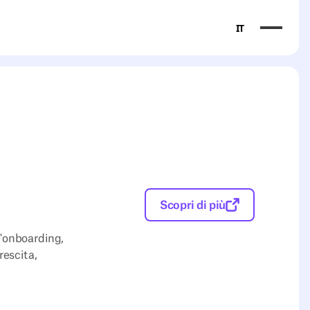
IT
Scopri di più
l'onboarding,
rescita,