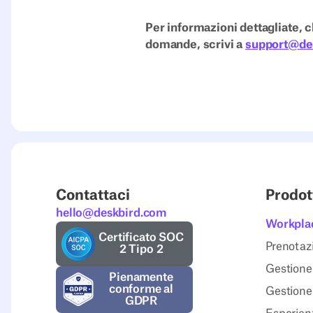
Per informazioni dettagliate, cl
domande, scrivi a
support@de
Contattaci
Prodot
hello@deskbird.com
Workpla
Certificato SOC
Prenotazi
2 Tipo 2
Gestione 
Pienamente
conforme al
Gestione
GDPR