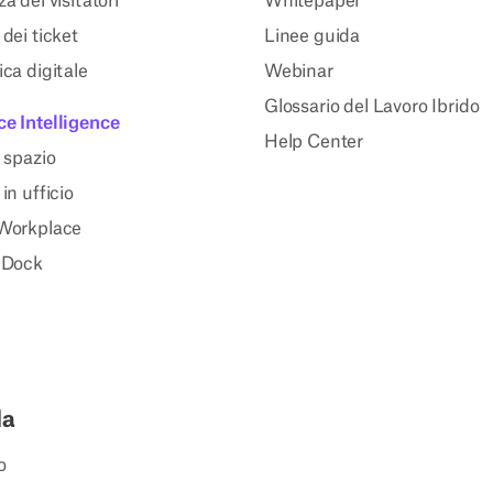
a dei visitatori
Whitepaper
dei ticket
Linee guida
ca digitale
Webinar
Glossario del Lavoro Ibrido
e Intelligence
Help Center
 spazio
in ufficio
Workplace
 Dock
da
o