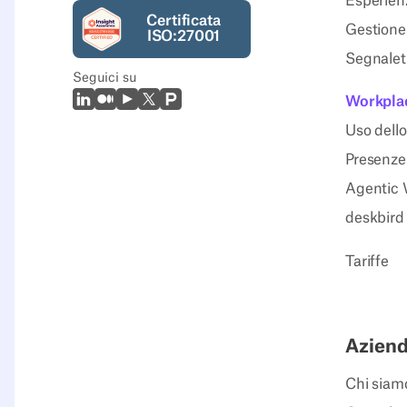
Esperienz
Certificata
Gestione 
ISO:27001
Segnaleti
Seguici su
LinkedIn
Medio
Youtube
X (Twitter)
Prodcut Hunt
Workplac
Uso dello
Presenze 
Agentic 
deskbird
Tariffe
Azien
Chi siam