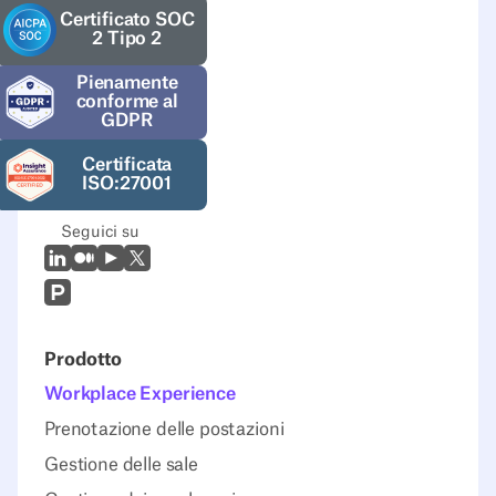
Certificato SOC
2 Tipo 2
Pienamente
conforme al
GDPR
Certificata
ISO:27001
Seguici su
LinkedIn
Medio
Youtube
X (Twitter)
Prodcut Hunt
Prodotto
Workplace Experience
Prenotazione delle postazioni
Gestione delle sale