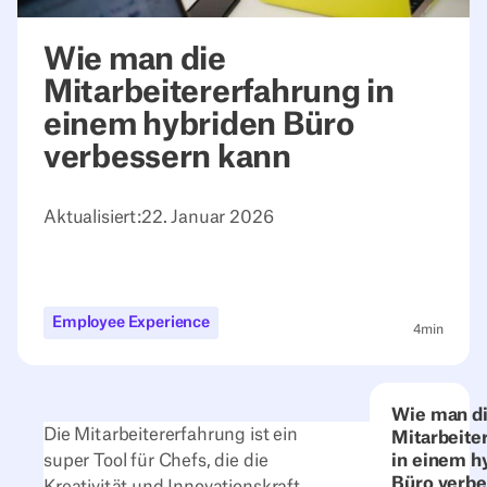
Wie man die
Mitarbeitererfahrung in
einem hybriden Büro
verbessern kann
Aktualisiert:
22. Januar 2026
Employee Experience
4
min
Wie man d
Die Mitarbeitererfahrung ist ein
Mitarbeite
super Tool für Chefs, die die
in einem h
Büro verb
Kreativität und Innovationskraft