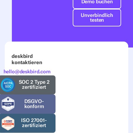
Demo buchen
Unverbindlich t
Unverbindlich
testen
deskbird
kontaktieren
hello@deskbird.com
SOC 2 Type 2
zertifiziert
DSGVO-
konform
ISO 27001-
zertifiziert