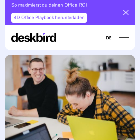
So maximierst du deinen Office-ROI
Ankün
4D Office Playbook herunterladen
DE