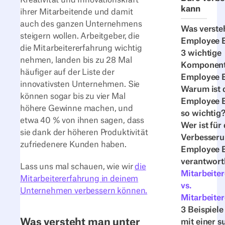
kann
ihrer Mitarbeitende und damit
auch des ganzen Unternehmens
Was verste
steigern wollen. Arbeitgeber, die
Employee 
die Mitarbeitererfahrung wichtig
3 wichtige
nehmen, landen bis zu 28 Mal
Komponent
häufiger auf der Liste der
Employee 
innovativsten Unternehmen. Sie
Warum ist 
können sogar bis zu vier Mal
Employee 
höhere Gewinne machen, und
so wichtig
etwa 40 % von ihnen sagen, dass
Wer ist für 
sie dank der höheren Produktivität
Verbesseru
zufriedenere Kunden haben.
Employee 
verantwortl
Lass uns mal schauen, wie wir
die
Mitarbeite
Mitarbeitererfahrung in deinem
vs.
Unternehmen verbessern können.
Mitarbeite
3 Beispiele
Was versteht man unter
mit einer s