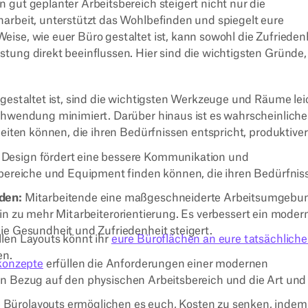
n gut geplanter Arbeitsbereich steigert nicht nur die
arbeit, unterstützt das Wohlbefinden und spiegelt eure
ise, wie euer Büro gestaltet ist, kann sowohl die Zufrieden
tung direkt beeinflussen. Hier sind die wichtigsten Gründe,
estaltet ist, sind die wichtigsten Werkzeuge und Räume lei
hwendung minimiert. Darüber hinaus ist es wahrscheinlicher
eiten können, die ihren Bedürfnissen entspricht, produktiver
Design fördert eine bessere Kommunikation und
bereiche und Equipment finden können, die ihren Bedürfnis
den:
Mitarbeitende eine maßgeschneiderte Arbeitsumgebu
 hin zu mehr Mitarbeiterorientierung. Es verbessert ein moder
e Gesundheit und Zufriedenheit steigert.
llen Layouts könnt ihr
eure Büroflächen an eure tatsächlich
en.
konzepte
erfüllen die Anforderungen einer modernen
in Bezug auf den physischen Arbeitsbereich und die Art und
ürolayouts ermöglichen es euch, Kosten zu senken, indem 