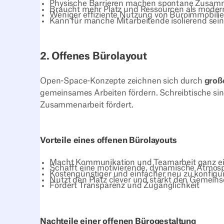
Physische Barrieren machen spontane Zusamm
Braucht mehr Platz und Ressourcen als moder
Weniger effiziente Nutzung von Büroimmobili
Kann für manche Mitarbeitende isolierend sein
2. Offenes Bürolayout
Open-Space-Konzepte zeichnen sich durch
groß
gemeinsames Arbeiten fördern. Schreibtische sind
Zusammenarbeit fördert.
Vorteile eines offenen Bürolayouts
Macht Kommunikation und Teamarbeit ganz e
Schafft eine motivierende, dynamische Atmos
Kostengünstiger und einfacher neu zu konfigu
Nutzt den Platz clever und stärkt den Gemeins
Fördert Transparenz und Zugänglichkeit
Nachteile einer offenen Bürogestaltung