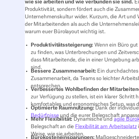
wie sie arbeiten und wie verbunden sie sind.
Ei
Produktivität, sondern fördert auch die Zusammen
Unternehmenskultur wider. Kurzum, die Art und We
der Mitarbeitenden als auch die Unternehmensleis
warum euer Bürolayout wichtig ist.
Produktivitätssteigerung:
Wenn ein Büro gut g
zu finden, was Unterbrechungen und Zeitversc
dass Mitarbeitende, die in einer Umgebung arb
sind.
Bessere Zusammenarbeit:
Ein durchdachtes 
Zusammenarbeit, da Teams so leichter Arbeits
entsprechen.
Verbessertes Wohlbefinden der Mitarbeiten
zur Verfügung zu stellen, ist ein klarer Schritt
komfortables und ergonomisches Setup, was di
Optimierte Raumnutzung:
Dank der individue
Bedürfnisse
und die eurer Belegschaft anpass
Mehr Flexibilität:
Dynamische und
agile Büro
Belegschaft an die
Flexibilität am Arbeitsplatz
Weise, wie sie arbeiten.
Bürokosteneinsparungen:
Maßgeschneiderte B