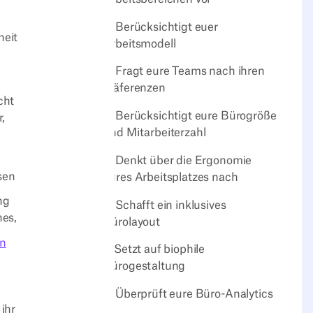
2. Berücksichtigt euer
heit
Arbeitsmodell
3. Fragt eure Teams nach ihren
Präferenzen
cht
4. Berücksichtigt eure Bürogröße
,
und Mitarbeiterzahl
5. Denkt über die Ergonomie
sen
eures Arbeitsplatzes nach
ng
6. Schafft ein inklusives
nes,
Bürolayout
en
7. Setzt auf biophile
Bürogestaltung
8. Überprüft eure Büro-Analytics
ihr