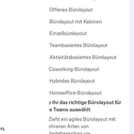
2. Offenes Bürolayout
3. Bürolayout mit Kabinen
4. Einzelbürolayout
5. Teambasiertes Bürolayout
6. Aktivitätsbasiertes Bürolayout
7. Coworking-Bürolayout
8. Hybrides Bürolayout
9. Homeoffice-Bürolayout
Wie ihr das richtige Bürolayout für
eure Teams auswählt
1. Zieht ein agiles Bürolayout mit
mehreren Arten von
en,
Arbeitsbereichen vor