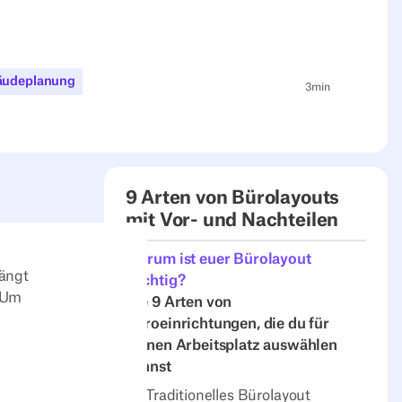
bäudeplanung
3
min
9 Arten von Bürolayouts
mit Vor- und Nachteilen
Warum ist euer Bürolayout
hängt
wichtig?
. Um
Die 9 Arten von
Büroeinrichtungen, die du für
deinen Arbeitsplatz auswählen
kannst
1. Traditionelles Bürolayout