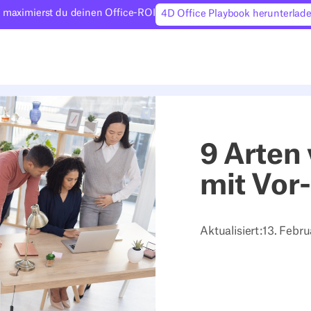
 maximierst du deinen Office-ROI
4D Office Playbook herunterlad
9 Arten
mit Vor
Aktualisiert:
13. Febr