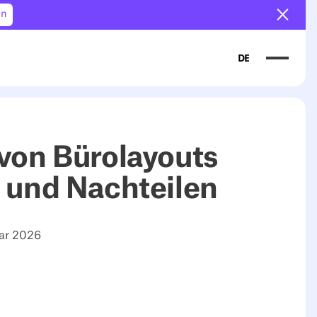
en
Ankün
DE
 von Bürolayouts
- und Nachteilen
uar 2026