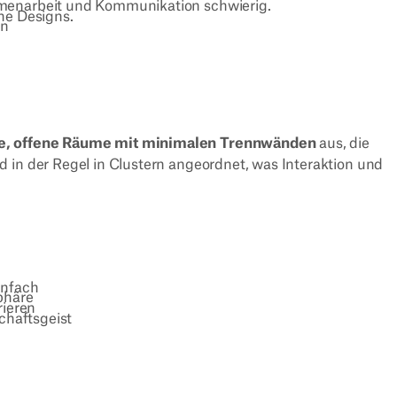
enarbeit und Kommunikation schwierig.
ne Designs.
en
e, offene Räume mit minimalen Trennwänden
aus, die
 in der Regel in Clustern angeordnet, was Interaktion und
infach
phäre
rieren
chaftsgeist