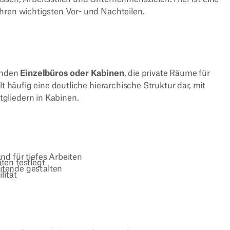
hren wichtigsten Vor- und Nachteilen.
tenden
Einzelbüros oder Kabinen
, die private Räume für
lt häufig eine deutliche hierarchische Struktur dar, mit
gliedern in Kabinen.
d für tiefes Arbeiten
iten festlegt
itende gestalten
lität