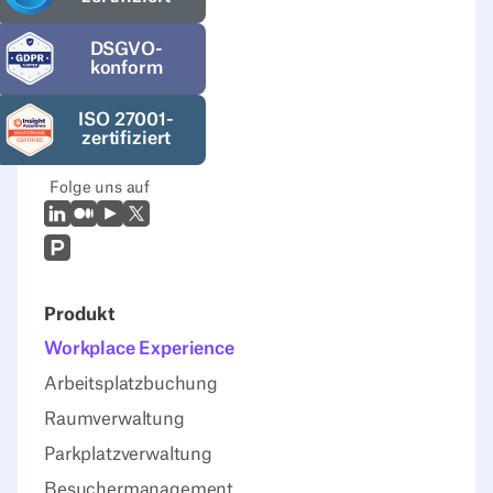
DSGVO-
konform
ISO 27001-
zertifiziert
Folge uns auf
LinkedIn
Mittel
Youtube
X (Twitter)
Prodcut Hunt
Produkt
Workplace Experience
Arbeitsplatzbuchung
Raumverwaltung
Parkplatzverwaltung
Besuchermanagement