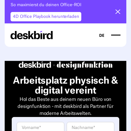
So maximierst du deinen Office-ROI
Ankün
4D Office Playbook herunterladen
DE
Arbeitsplatz physisch &
digital vereint
Hol das Beste aus deinem neuen Büro von
designfunktion - mit deskbird als Partner für
moderne Arbeitswelten.