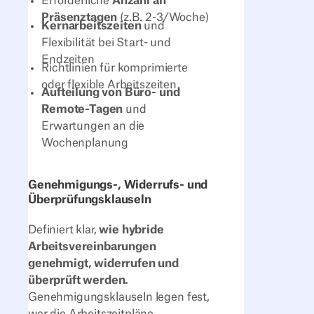
Erforderliche
Anzahl an
Präsenztagen
(z.B. 2-3/Woche)
Kernarbeitszeiten
und
Flexibilität bei Start- und
Endzeiten
Richtlinien für komprimierte
oder flexible Arbeitszeiten
Aufteilung von Büro- und
Remote-Tagen
und
Erwartungen an die
Wochenplanung
Genehmigungs-, Widerrufs- und
Überprüfungsklauseln
Definiert klar,
wie hybride
Arbeitsvereinbarungen
genehmigt, widerrufen und
überprüft werden.
Genehmigungsklauseln legen fest,