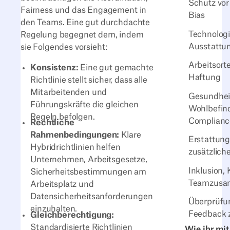
Schutz vor
Fairness und das Engagement in
Bias
den Teams. Eine gut durchdachte
Technolog
Regelung begegnet dem, indem
Ausstattu
sie Folgendes vorsieht:
Arbeitsort
Konsistenz:
Eine gut gemachte
Haftung
Richtlinie stellt sicher, dass alle
Mitarbeitenden und
Gesundheit
Führungskräfte die gleichen
Wohlbefin
Regeln befolgen.
Complianc
Rechtliche
Rahmenbedingungen:
Klare
Erstattung
Hybridrichtlinien helfen
zusätzlic
Unternehmen, Arbeitsgesetze,
Inklusion, 
Sicherheitsbestimmungen am
Teamzusa
Arbeitsplatz und
Datensicherheitsanforderungen
Überprüfu
einzuhalten.
Feedback 
Gleichberechtigung:
Standardisierte Richtlinien
Wie ihr mit