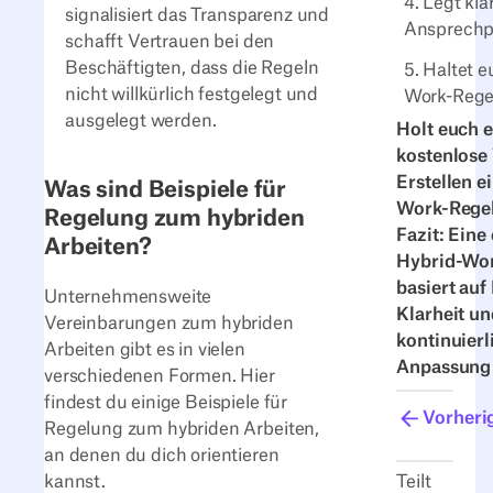
4. Legt kla
signalisiert das Transparenz und
Ansprechpa
schafft Vertrauen bei den
Beschäftigten, dass die Regeln
5. Haltet e
nicht willkürlich festgelegt und
Work-Rege
ausgelegt werden.
Holt euch 
kostenlose
Erstellen e
Was sind Beispiele für
Work-Rege
Regelung zum hybriden
Fazit: Eine
Arbeiten?
Hybrid-Wo
basiert auf
Unternehmensweite
Klarheit un
Vereinbarungen zum hybriden
kontinuierl
Arbeiten gibt es in vielen
Anpassung
verschiedenen Formen. Hier
findest du einige Beispiele für
Vorheri
Regelung zum hybriden Arbeiten,
an denen du dich orientieren
kannst.
Teilt