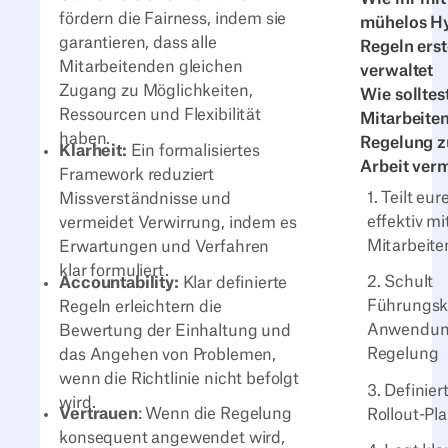
fördern die Fairness, indem sie
mühelos H
garantieren, dass alle
Regeln erst
Mitarbeitenden gleichen
verwaltet
Zugang zu Möglichkeiten,
Wie solltes
Ressourcen und Flexibilität
Mitarbeite
haben.
Regelung z
Klarheit:
Ein formalisiertes
Arbeit verm
Framework reduziert
1. Teilt eu
Missverständnisse und
effektiv mi
vermeidet Verwirrung, indem es
Mitarbeit
Erwartungen und Verfahren
klar formuliert.
2. Schult
Accountability:
Klar definierte
Führungskr
Regeln erleichtern die
Anwendun
Bewertung der Einhaltung und
Regelung
das Angehen von Problemen,
wenn die Richtlinie nicht befolgt
3. Definier
wird.
Vertrauen
: Wenn die Regelung
Rollout-Pl
konsequent angewendet wird,