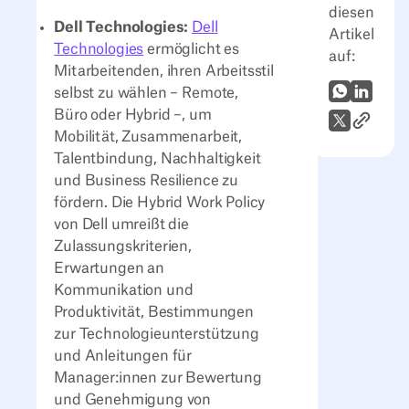
diesen
Dell Technologies:
Dell
Artikel
Technologies
ermöglicht es
auf:
Mitarbeitenden, ihren Arbeitsstil
WhatsApp
LinkedI
selbst zu wählen – Remote,
Büro oder Hybrid –, um
Link zum
X (Twitter)
Mobilität, Zusammenarbeit,
Talentbindung, Nachhaltigkeit
und Business Resilience zu
fördern. Die Hybrid Work Policy
von Dell umreißt die
Zulassungskriterien,
Erwartungen an
Kommunikation und
Produktivität, Bestimmungen
zur Technologieunterstützung
und Anleitungen für
Manager:innen zur Bewertung
und Genehmigung von