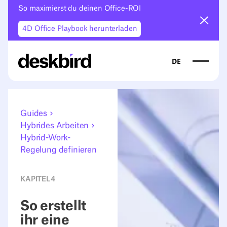
So maximierst du deinen Office-ROI
Ankün
4D Office Playbook herunterladen
DE
Guides
Hybrides Arbeiten
Hybrid-Work-
Regelung definieren
KAPITEL
4
So erstellt
ihr eine