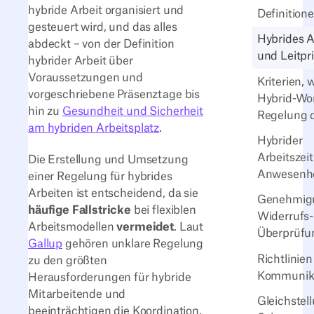
hybride Arbeit organisiert und
Definition
gesteuert wird, und das alles
Hybrides A
abdeckt – von der Definition
und Leitpr
hybrider Arbeit über
Voraussetzungen und
Kriterien, 
vorgeschriebene Präsenztage bis
Hybrid-Wo
hin zu
Gesundheit und Sicherheit
Regelung qu
am hybriden Arbeitsplatz
.
Hybrider
Arbeitszei
Die Erstellung und Umsetzung
Anwesenhei
einer Regelung für hybrides
Arbeiten ist entscheidend, da sie
Genehmigu
häufige Fallstricke
bei flexiblen
Widerrufs-
Arbeitsmodellen
vermeidet
. Laut
Überprüfu
Gallup
gehören unklare Regelung
Richtlinien
zu den größten
Kommunik
Herausforderungen für hybride
Mitarbeitende und
Gleichstel
beeinträchtigen die Koordination,