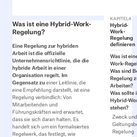
KAPITEL
4
Was ist eine Hybrid-Work-
Hybrid-
Regelung?
Work-
Regelung
definieren
Eine Regelung zur hybriden
Arbeit ist die offizielle
Was ist ein
Unternehmensrichtlinie, die die
Work-Rege
hybride Arbeit in einer
Was sind Be
Organisation regelt. Im
Regelung z
Gegensatz zu
einer Leitlinie, die
Arbeiten?
eine Empfehlung darstellt, ist eine
Was sollte 
Regelung verbindlich: Von
Hybrid-Wo
Mitarbeitenden und
stehen?
Führungskräften wird erwartet,
Zweck un
dass sie sich daran halten. Es
Geltungsbe
handelt sich um ein formalisiertes
Regelung
Regelwerk, das festlegt, wie