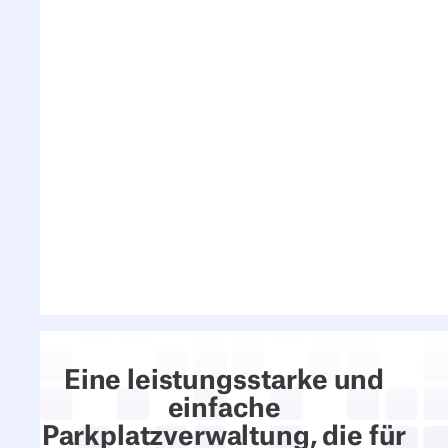
mit unseren
bestehenden
Parkschranken?
Können wir auch die
Besucherparkplätze
regeln?
Kann ich Parkplätze zu
meinem bestehenden
deskbird-Setup
hinzufügen?
Eine leistungsstarke und
einfache
Parkplatzverwaltung, die für