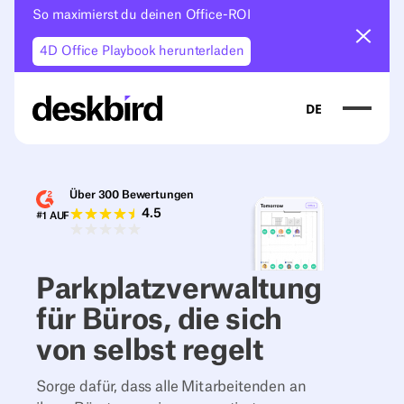
So maximierst du deinen Office-ROI
Ankün
4D Office Playbook herunterladen
DE
Über 300 Bewertungen
4.5
#1 AUF
Parkplatzverwaltung
für Büros, die sich
von selbst regelt
Sorge dafür, dass alle Mitarbeitenden an