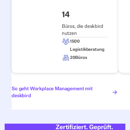
Story lesen
14
Büros, die deskbird
nutzen
1500
Logistikberatung
20
Büros
So geht Workplace Management mit deskbird
So geht Workplace Management mit
deskbird
Zertifiziert. Geprüft.