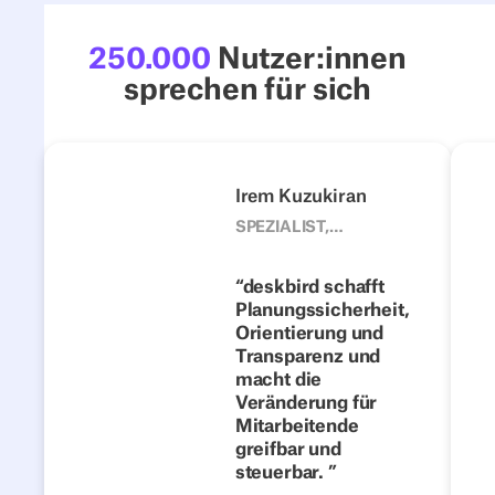
250.000
Nutzer:innen
sprechen für sich
4flow
Next
Vorherige
Nächste
Irem Kuzukiran
1500
SPEZIALIST,
CORPORATE
Vom festen
DEVELOPMENT
Schreibtisch zur
deskbird schafft
TEAM, 4FLOW
Planungssicherheit,
flexiblen
Orientierung und
Zusammenarbeit:
Transparenz und
Wie 4flow Hybrid
macht die
Work mit
Veränderung für
Mitarbeitende
deskbird
greifbar und
erfolgreich
steuerbar.
gestaltet