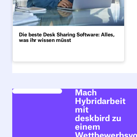
Die beste Desk Sharing Software: Alles,
was ihr wissen müsst
Optimiere dein Hybrid-Büro mit einer
flexiblen Software für die gemeinsame
Nutzung von Schreibtischen. Wähle die
beste Lösung für deine Teams.
Mach
Hybridarbeit
mit
deskbird zu
einem
Wettbewerbsvor