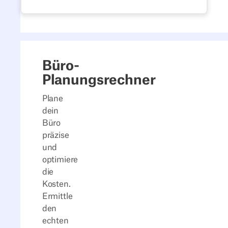
funktionierendes Hot-Desking-Konzept
umzusetzen: Raumgestaltung, Richtlinien,
Software und Stolperfallen.
Büro-
Planungsrechner
Plane
dein
Büro
präzise
und
optimiere
die
Kosten.
Ermittle
den
echten