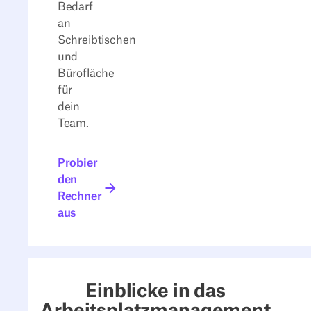
Bedarf
an
Schreibtischen
und
Bürofläche
für
dein
Team.
Probier den Rechner aus
Probier
den
Rechner
aus
Einblicke in das