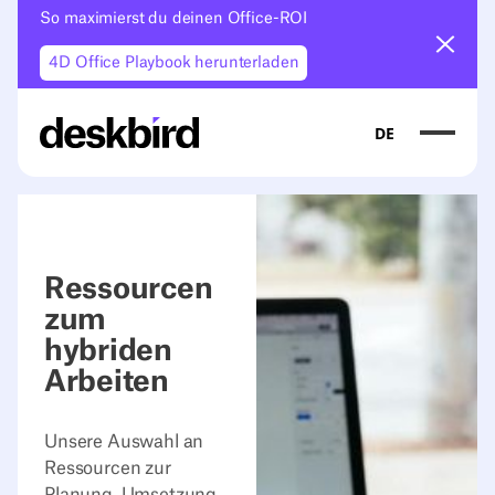
So maximierst du deinen Office-ROI
Ankün
4D Office Playbook herunterladen
DE
Ressourcen
zum
hybriden
Arbeiten
Unsere Auswahl an
Ressourcen zur
Planung, Umsetzung