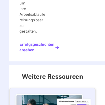
um
ihre
Arbeitsabläufe
reibungsloser
zu
gestalten.
Erfolgsgeschichten ansehen
Erfolgsgeschichten
ansehen
Weitere Ressourcen
Arbeitsplatzanalysen: Ein Lei