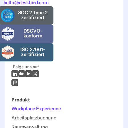
hello@deskbird.com
SOC 2 Type 2
zertifiziert
DSGVO-
konform
ISO 27001-
zertifiziert
Folge uns auf
LinkedIn
Mittel
Youtube
X (Twitter)
Prodcut Hunt
Produkt
Workplace Experience
Arbeitsplatzbuchung
Raumverwaltung